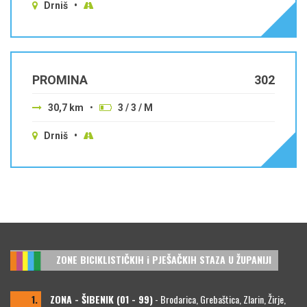
Drniš •
PROMINA
302
30,7 km
•
3 / 3 / M
Drniš •
ZONE BICIKLISTIČKIH i PJEŠAČKIH STAZA U ŽUPANIJI
1.
ZONA - ŠIBENIK (01 - 99)
- Brodarica, Grebaštica, Zlarin, Žirje,