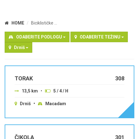
HOME
Biciklističke ...
ODABERITE PODLOGU
ODABERITE TEŽINU
Drniš
TORAK
308
13,5 km
•
5 / 4 / H
Drniš •
Macadam
ČIKOLA
301