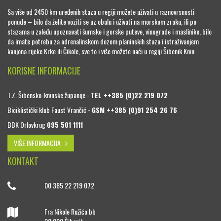
Sa više od 2450 km uređenih staza u regiji možete uživati u raznovrsnosti
ponude – bilo da želite voziti se uz obalu i uživati na morskom zraku, ili po
stazama u zaleđu upoznavati šumske i gorske puteve, vinograde i maslinike, bilo
da imate potrebu za adrenalinskom dozom planinskih staza i istraživanjem
kanjona rijeke Krke ili Čikole, sve to i više možete naći u regiji Šibenik Knin.
KORISNE INFORMACIJE
T.Z. Šibensko-kninske županije -
TEL ++385 (0)22 219 072
Biciklistički klub Faust Vrančić -
GSM ++385 (0)91 254 26 76
BBK Orlovkrug
095 501 1111
VIŠE INFORMACIJA
KONTAKT
00 385 22 219 072
Fra Nikole Ružića bb