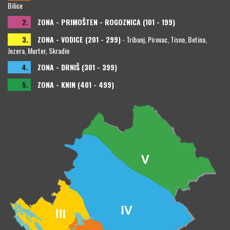
Bilice
2.
ZONA - PRIMOŠTEN - ROGOZNICA (101 - 199)
3.
ZONA - VODICE (201 - 299)
- Tribunj, Pirovac, Tisno, Betina,
Jezera, Murter, Skradin
4.
ZONA - DRNIŠ (301 - 399)
5.
ZONA - KNIN (401 - 499)