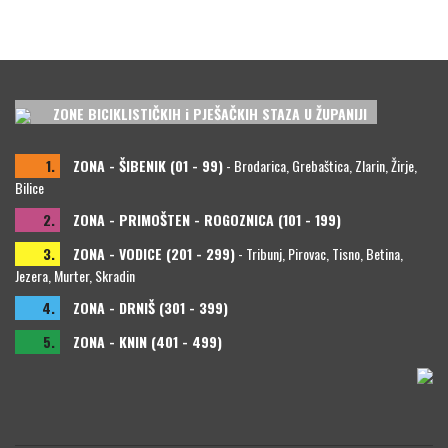
ZONE BICIKLISTIČKIH i PJEŠAČKIH STAZA U ŽUPANIJI
1.
ZONA - ŠIBENIK (01 - 99)
- Brodarica, Grebaštica, Zlarin, Žirje,
Bilice
2.
ZONA - PRIMOŠTEN - ROGOZNICA (101 - 199)
3.
ZONA - VODICE (201 - 299)
- Tribunj, Pirovac, Tisno, Betina,
Jezera, Murter, Skradin
4.
ZONA - DRNIŠ (301 - 399)
5.
ZONA - KNIN (401 - 499)