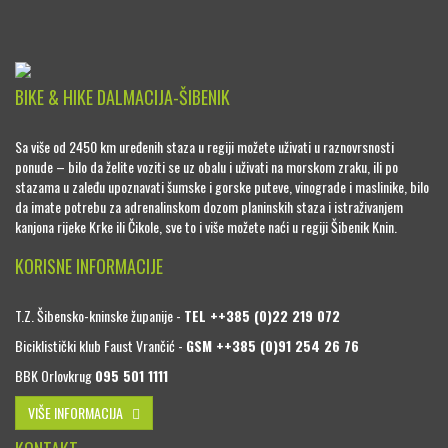
BIKE & HIKE DALMACIJA-ŠIBENIK
Sa više od 2450 km uređenih staza u regiji možete uživati u raznovrsnosti
ponude – bilo da želite voziti se uz obalu i uživati na morskom zraku, ili po
stazama u zaleđu upoznavati šumske i gorske puteve, vinograde i maslinike, bilo
da imate potrebu za adrenalinskom dozom planinskih staza i istraživanjem
kanjona rijeke Krke ili Čikole, sve to i više možete naći u regiji Šibenik Knin.
KORISNE INFORMACIJE
T.Z. Šibensko-kninske županije -
TEL ++385 (0)22 219 072
Biciklistički klub Faust Vrančić -
GSM ++385 (0)91 254 26 76
BBK Orlovkrug
095 501 1111
VIŠE INFORMACIJA