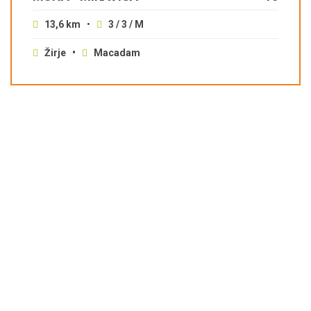
13,6 km
•
3 / 3 / M
Žirje •
Macadam