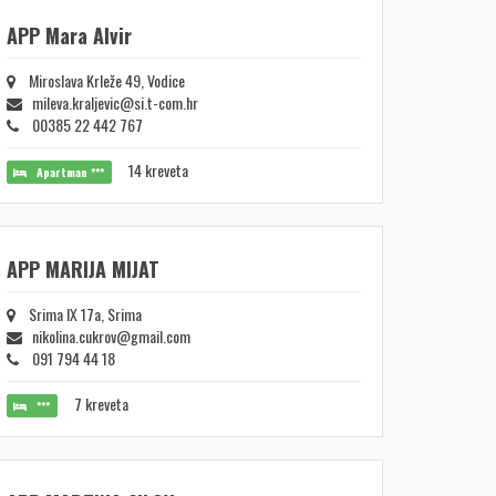
APP Mara Alvir
Miroslava Krleže 49, Vodice
mileva.kraljevic@si.t-com.hr
00385 22 442 767
14 kreveta
Apartman ***
APP MARIJA MIJAT
Srima IX 17a, Srima
nikolina.cukrov@gmail.com
091 794 44 18
7 kreveta
***