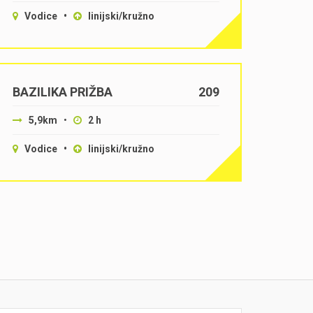
Vodice •
linijski/kružno
BAZILIKA PRIŽBA
209
5,9km
•
2 h
Vodice •
linijski/kružno