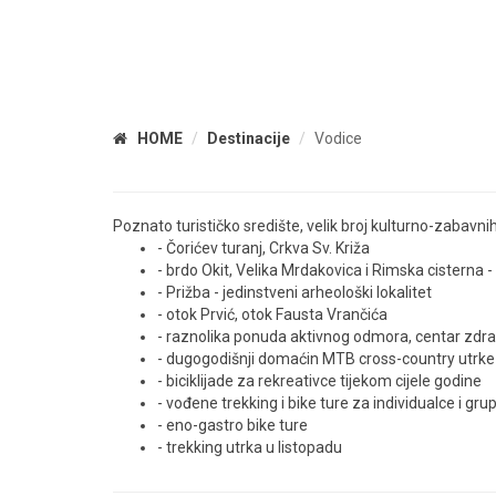
HOME
Destinacije
Vodice
Poznato turističko središte, velik broj kulturno-zabavni
- Čorićev turanj, Crkva Sv. Križa
- brdo Okit, Velika Mrdakovica i Rimska cisterna -
- Prižba - jedinstveni arheološki lokalitet
- otok Prvić, otok Fausta Vrančića
- raznolika ponuda aktivnog odmora, centar zdr
- dugogodišnji domaćin MTB cross-country utrke 
- biciklijade za rekreativce tijekom cijele godine
- vođene trekking i bike ture za individualce i gru
- eno-gastro bike ture
- trekking utrka u listopadu