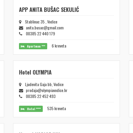
APP ANITA BUŠAC SEKULIĆ
Stablinac 35 , Vodice
anita.busac@gmail.com
00385 22 440 179
6 kreveta
Apartman ***
Hotel OLYMPIA
Ljudevita Gaja bb, Vodice
prodaja@olympiavodice.hr
00385 22 452 493
535 kreveta
Hotel ****