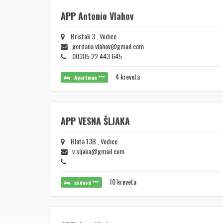
APP Antonio Vlahov
Bristak 3 , Vodice
gordana.vlahov@gmail.com
00385 22 443 645
4 kreveta
Apartman ***
APP VESNA ŠLJAKA
Blata 13B , Vodice
v.sljaka@gmail.com
10 kreveta
asdasd ***