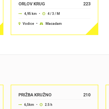
ORLOV KRUG
223
4,95 km
•
4 / 3 / M
Vodice •
Macadam
PRIŽBA KRUŽNO
210
6,5km
•
2.5 h