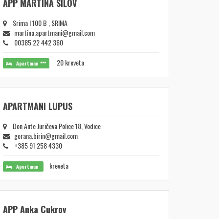
APP MARTINA SILOV
Srima I 100 B , SRIMA
martina.apartmani@gmail.com
00385 22 442 360
20 kreveta
Apartman ***
APARTMANI LUPUS
Don Ante Juričeva Police 18, Vodice
gorana.birin@gmail.com
+385 91 258 4330
kreveta
Apartman
APP Anka Cukrov