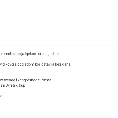
h manifestacija tijekom cijele godine
 vidikovci s pogledom koji ostavlja bez daha
avstvenog i kongresnog turizma
za Svjetski kup
pe