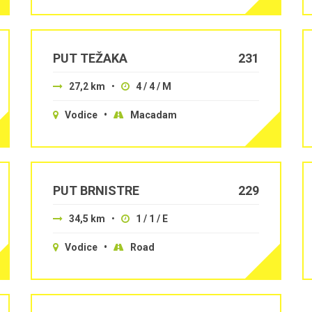
PUT TEŽAKA
231
27,2 km
•
4 / 4 / M
Vodice •
Macadam
PUT BRNISTRE
229
34,5 km
•
1 / 1 / E
Vodice •
Road