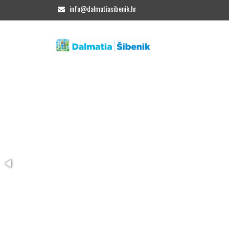
info@dalmatiasibenik.hr
/home/bikeandhike/public_html/tpl/klase/SINGLE.class.php