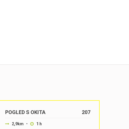
POGLED S OKITA
207
2,9km
•
1 h