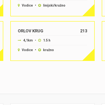
Vodice •
linijski/kružno
ORLOV KRUG
213
4,1km
•
1.5 h
Vodice •
kružno