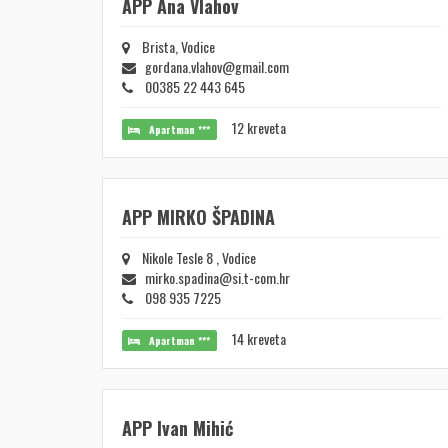
APP Ana Vlahov
Brista, Vodice
gordana.vlahov@gmail.com
00385 22 443 645
12 kreveta
Apartman ***
APP MIRKO ŠPADINA
Nikole Tesle 8 , Vodice
mirko.spadina@si.t-com.hr
098 935 7225
14 kreveta
Apartman ***
APP Ivan Mihić