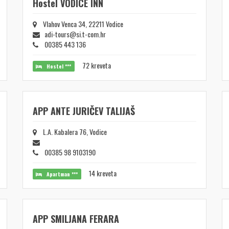
Hostel VODICE INN
Vlahov Venca 34, 22211 Vodice
adi-tours@si.t-com.hr
00385 443 136
72 kreveta
Hostel ***
APP ANTE JURIČEV TALIJAŠ
L.A. Kabalera 76, Vodice
00385 98 9103190
14 kreveta
Apartman ***
APP SMILJANA FERARA