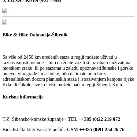
5.
ZONA - KNIN (401 - 499)
Bike & Hike Dalmacija-Šibenik
Sa više od 2450 km uređenih staza u regiji možete uživati u
raznovrsnosti ponude – bilo da želite voziti se uz obalu i uživati na
morskom zraku, ili po stazama u zaleđu upoznavati šumske i gorske
puteve, vinograde i maslinike, bilo da imate potrebu za
adrenalinskom dozom planinskih staza i istraživanjem kanjona rijeke
Krke ili Čikole, sve to i više možete naći u regiji Šibenik Knin.
Korisne informacije
T.Z. Šibensko-kninske županije -
TEL ++385 (0)22 219 072
Biciklistički klub Faust Vrančić -
GSM ++385 (0)91 254 26 76