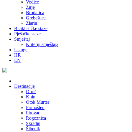
Vodice
Žirje
Brodarica
Grebaštica
Zlarin
Biciklističke staze
Pješačke staze
Smještaj
Kriteriji smještaja
Usluge
HR
EN
Destinacije
Drniš
Knin
Otok Murter
Primošten
Pirovac
Rogoznica
Skradin
Šibenik