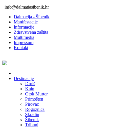
info@dalmatiasibenik.hr
Dalmacija - Šibenik
Manifestacije
Informacije
Zdravstvena zaštita
Multimedia
Impressum
Kontakt
Destinacije
Drniš
Knin
Otok Murter
Primošten
Pirovac
Rogoznica
Skradin
Šibenik
Tribunj