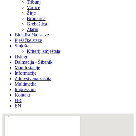
Tribunj
Vodice
Žirje
Brodarica
Grebaštica
Zlarin
Biciklističke staze
Pješačke staze
Smještaj
Kriteriji smještaja
Usluge
Dalmacija - Šibenik
Manifestacije
Informacije
Zdravstvena zaštita
Multimedia
Impressum
Kontakt
HR
EN