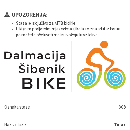
UPOZORENJA:
Staza je isključivo za MTB bicikle
U kišnim proljetnim mjesecima Čikola se zna izliti iz korita
pa možete očekivati mokru vožnju kroz lokve
Oznaka staze:
308
Naziv staze:
Torak