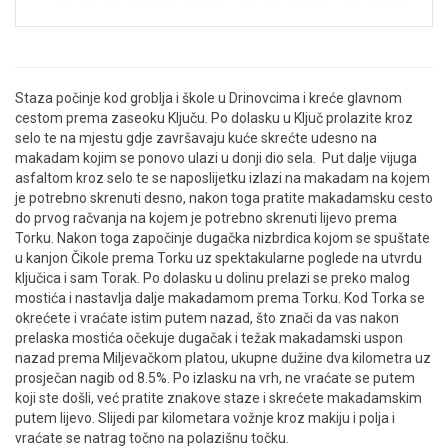
Staza počinje kod groblja i škole u Drinovcima i kreće glavnom
cestom prema zaseoku Ključu. Po dolasku u Ključ prolazite kroz
selo te na mjestu gdje završavaju kuće skrećte udesno na
makadam kojim se ponovo ulazi u donji dio sela. Put dalje vijuga
asfaltom kroz selo te se naposlijetku izlazi na makadam na kojem
je potrebno skrenuti desno, nakon toga pratite makadamsku cesto
do prvog račvanja na kojem je potrebno skrenuti lijevo prema
Torku. Nakon toga započinje dugačka nizbrdica kojom se spuštate
u kanjon Čikole prema Torku uz spektakularne poglede na utvrdu
ključica i sam Torak. Po dolasku u dolinu prelazi se preko malog
mostića i nastavlja dalje makadamom prema Torku. Kod Torka se
okrećete i vraćate istim putem nazad, što znači da vas nakon
prelaska mostića očekuje dugačak i težak makadamski uspon
nazad prema Miljevačkom platou, ukupne dužine dva kilometra uz
prosječan nagib od 8.5%. Po izlasku na vrh, ne vraćate se putem
koji ste došli, već pratite znakove staze i skrećete makadamskim
putem lijevo. Slijedi par kilometara vožnje kroz makiju i polja i
vraćate se natrag točno na polazišnu točku.