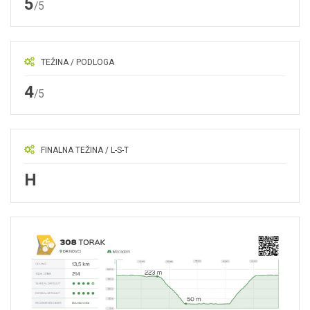
5
/5
TEŽINA / PODLOGA
4
/5
FINALNA TEŽINA / L-S-T
H