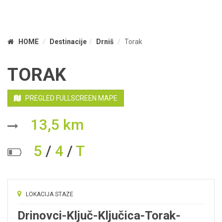
HOME
Destinacije
Drniš
Torak
TORAK
PREGLED FULLSCREEN MAPE
13,5 km
5
/
4
/
T
LOKACIJA STAZE
Drinovci-Ključ-Ključica-Torak-