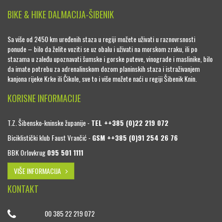
BIKE & HIKE DALMACIJA-ŠIBENIK
Sa više od 2450 km uređenih staza u regiji možete uživati u raznovrsnosti
ponude – bilo da želite voziti se uz obalu i uživati na morskom zraku, ili po
stazama u zaleđu upoznavati šumske i gorske puteve, vinograde i maslinike, bilo
da imate potrebu za adrenalinskom dozom planinskih staza i istraživanjem
kanjona rijeke Krke ili Čikole, sve to i više možete naći u regiji Šibenik Knin.
KORISNE INFORMACIJE
T.Z. Šibensko-kninske županije -
TEL ++385 (0)22 219 072
Biciklistički klub Faust Vrančić -
GSM ++385 (0)91 254 26 76
BBK Orlovkrug
095 501 1111
VIŠE INFORMACIJA
KONTAKT
00 385 22 219 072