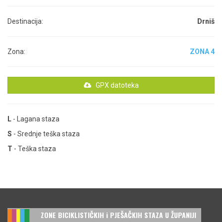
Destinacija:
Drniš
Zona:
ZONA 4
GPX datoteka
L
- Lagana staza
S
- Srednje teška staza
T
- Teška staza
ZONE BICIKLISTIČKIH i PJEŠAČKIH STAZA U ŽUPANIJI