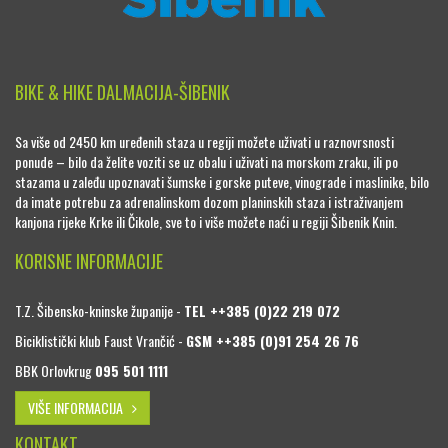
BIKE & HIKE DALMACIJA-ŠIBENIK
Sa više od 2450 km uređenih staza u regiji možete uživati u raznovrsnosti
ponude – bilo da želite voziti se uz obalu i uživati na morskom zraku, ili po
stazama u zaleđu upoznavati šumske i gorske puteve, vinograde i maslinike, bilo
da imate potrebu za adrenalinskom dozom planinskih staza i istraživanjem
kanjona rijeke Krke ili Čikole, sve to i više možete naći u regiji Šibenik Knin.
KORISNE INFORMACIJE
T.Z. Šibensko-kninske županije -
TEL ++385 (0)22 219 072
Biciklistički klub Faust Vrančić -
GSM ++385 (0)91 254 26 76
BBK Orlovkrug
095 501 1111
VIŠE INFORMACIJA
KONTAKT