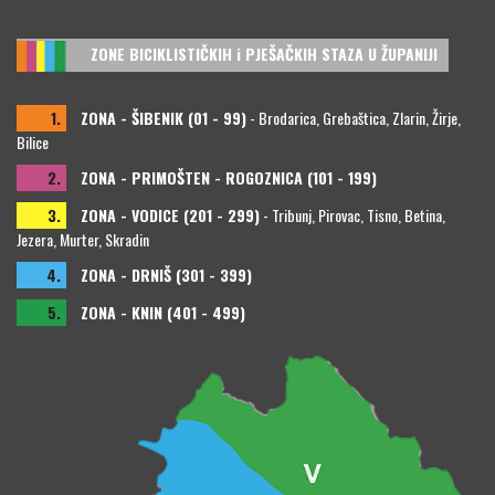
ZONE BICIKLISTIČKIH i PJEŠAČKIH STAZA U ŽUPANIJI
1.
ZONA - ŠIBENIK (01 - 99)
- Brodarica, Grebaštica, Zlarin, Žirje,
Bilice
2.
ZONA - PRIMOŠTEN - ROGOZNICA (101 - 199)
3.
ZONA - VODICE (201 - 299)
- Tribunj, Pirovac, Tisno, Betina,
Jezera, Murter, Skradin
4.
ZONA - DRNIŠ (301 - 399)
5.
ZONA - KNIN (401 - 499)