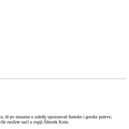
ku, ili po stazama u zaleđu upoznavati šumske i gorske puteve,
više možete naći u regiji Šibenik Knin.