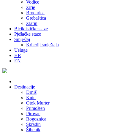
Vodice
Žirje
Brodarica
Grebaštica
Zlarin
Biciklističke staze
Pješačke staze
Smještaj
Kriteriji smještaja
Usluge
HR
EN
Destinacije
Drniš
Knin
Otok Murter
Primošten
Pirovac
Rogoznica
Skradin
Šibenik