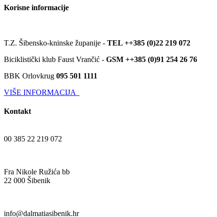
Korisne informacije
T.Z. Šibensko-kninske županije -
TEL ++385 (0)22 219 072
Biciklistički klub Faust Vrančić -
GSM ++385 (0)91 254 26 76
BBK Orlovkrug
095 501 1111
VIŠE INFORMACIJA
Kontakt
00 385 22 219 072
Fra Nikole Ružića bb
22 000 Šibenik
info@dalmatiasibenik.hr