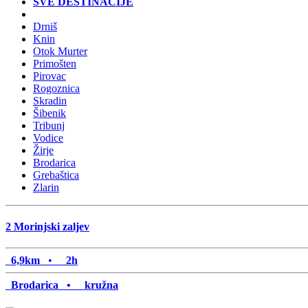
SVE DESTINACIJE
Drniš
Knin
Otok Murter
Primošten
Pirovac
Rogoznica
Skradin
Šibenik
Tribunj
Vodice
Žirje
Brodarica
Grebaštica
Zlarin
2
Morinjski zaljev
6,9km
•
2h
Brodarica •
kružna