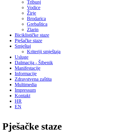
Tribunj
Vodice
Žirje
Brodarica
Grebaštica
Zlarin
Biciklističke staze
Pješačke staze
Smještaj
Kriteriji smještaja
Usluge
Dalmacija - Šibenik
Manifestacije
Informacije
Zdravstvena zaštita
Multimedia
Impressum
Kontakt
HR
EN
Pješačke staze