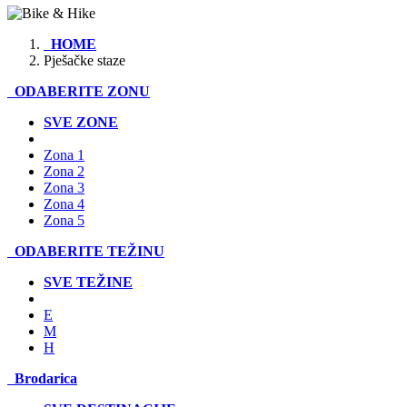
HOME
Pješačke staze
ODABERITE ZONU
SVE ZONE
Zona 1
Zona 2
Zona 3
Zona 4
Zona 5
ODABERITE TEŽINU
SVE TEŽINE
E
M
H
Brodarica