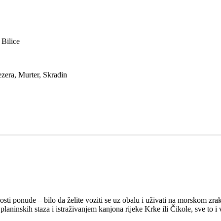
 Bilice
ezera, Murter, Skradin
osti ponude – bilo da želite voziti se uz obalu i uživati na morskom zra
aninskih staza i istraživanjem kanjona rijeke Krke ili Čikole, sve to i 