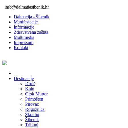
info@dalmatiasibenik.hr
Dalmacija - Šibenik
Manifestacije
Informacije
Zdravstvena zaštita
Multimedia
Impressum
Kontakt
Destinacije
Drniš
Knin
Otok Murter
Primošten
Pirovac
Rogoznica
Skradin
Šibenik
Tribunj