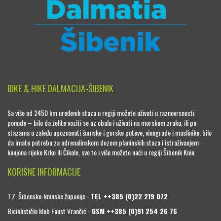
BIKE & HIKE DALMACIJA-ŠIBENIK
Sa više od 2450 km uređenih staza u regiji možete uživati u raznovrsnosti
ponude – bilo da želite voziti se uz obalu i uživati na morskom zraku, ili po
stazama u zaleđu upoznavati šumske i gorske puteve, vinograde i maslinike, bilo
da imate potrebu za adrenalinskom dozom planinskih staza i istraživanjem
kanjona rijeke Krke ili Čikole, sve to i više možete naći u regiji Šibenik Knin.
KORISNE INFORMACIJE
T.Z. Šibensko-kninske županije -
TEL ++385 (0)22 219 072
Biciklistički klub Faust Vrančić -
GSM ++385 (0)91 254 26 76