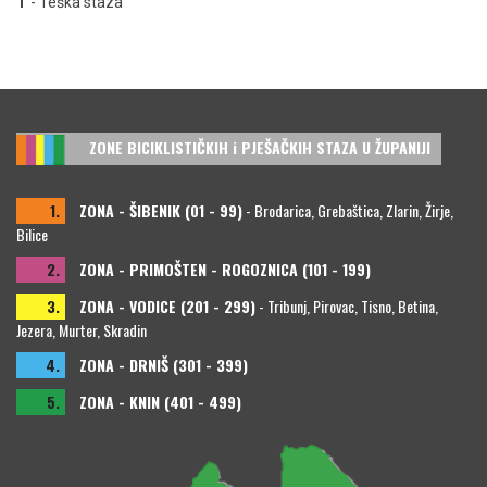
T
- Teška staza
ZONE BICIKLISTIČKIH i PJEŠAČKIH STAZA U ŽUPANIJI
1.
ZONA - ŠIBENIK (01 - 99)
- Brodarica, Grebaštica, Zlarin, Žirje,
Bilice
2.
ZONA - PRIMOŠTEN - ROGOZNICA (101 - 199)
3.
ZONA - VODICE (201 - 299)
- Tribunj, Pirovac, Tisno, Betina,
Jezera, Murter, Skradin
4.
ZONA - DRNIŠ (301 - 399)
5.
ZONA - KNIN (401 - 499)