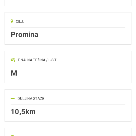
CILJ:
Promina
FINALNA TEŽINA / L-S-T
M
DULJINA STAZE
10,5km