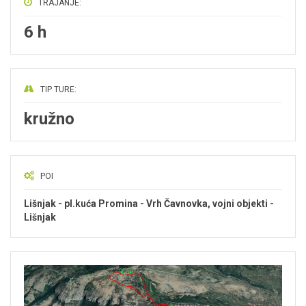
TRAJANJE:
6 h
TIP TURE:
kružno
POI
Lišnjak - pl.kuća Promina - Vrh Čavnovka, vojni objekti -
Lišnjak