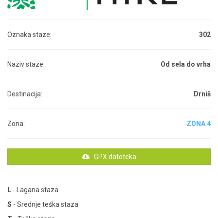
Oznaka staze:
302
Naziv staze:
Od sela do vrha
Destinacija:
Drniš
Zona:
ZONA 4
GPX datoteka
L
- Lagana staza
S
- Srednje teška staza