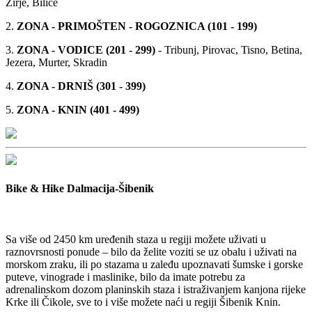
Žirje, Bilice
2.
ZONA - PRIMOŠTEN - ROGOZNICA (101 - 199)
3.
ZONA - VODICE (201 - 299)
- Tribunj, Pirovac, Tisno, Betina,
Jezera, Murter, Skradin
4.
ZONA - DRNIŠ (301 - 399)
5.
ZONA - KNIN (401 - 499)
Bike & Hike Dalmacija-Šibenik
Sa više od 2450 km uređenih staza u regiji možete uživati u
raznovrsnosti ponude – bilo da želite voziti se uz obalu i uživati na
morskom zraku, ili po stazama u zaleđu upoznavati šumske i gorske
puteve, vinograde i maslinike, bilo da imate potrebu za
adrenalinskom dozom planinskih staza i istraživanjem kanjona rijeke
Krke ili Čikole, sve to i više možete naći u regiji Šibenik Knin.