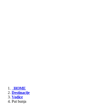
HOME
Destinacije
Vodice
Put bunja