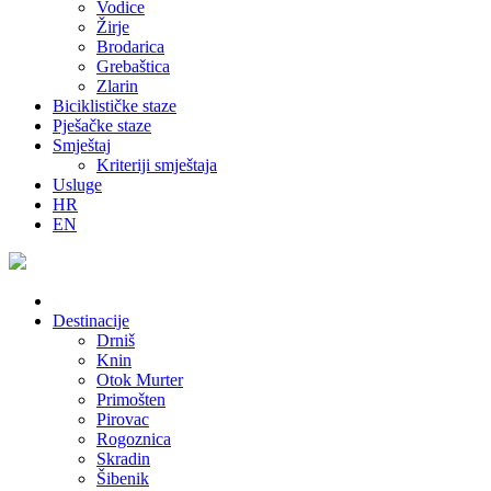
Vodice
Žirje
Brodarica
Grebaštica
Zlarin
Biciklističke staze
Pješačke staze
Smještaj
Kriteriji smještaja
Usluge
HR
EN
Destinacije
Drniš
Knin
Otok Murter
Primošten
Pirovac
Rogoznica
Skradin
Šibenik