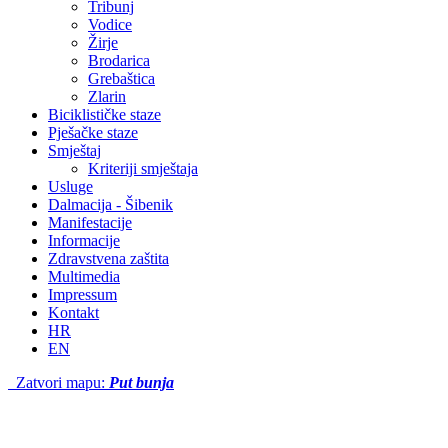
Tribunj
Vodice
Žirje
Brodarica
Grebaštica
Zlarin
Biciklističke staze
Pješačke staze
Smještaj
Kriteriji smještaja
Usluge
Dalmacija - Šibenik
Manifestacije
Informacije
Zdravstvena zaštita
Multimedia
Impressum
Kontakt
HR
EN
Zatvori mapu:
Put bunja