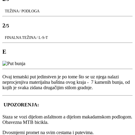
TEŽINA / PODLOGA
2
/5
FINALNA TEŽINA / L-S-T
E
Ovaj tematski put jedinstven je po tome što se uz njega nalazi
neprocjenjiva materijalna baština ovog kraja - 7 kamenih bunja, od
kojih je svaka zidana drugačijim stilom gradnje.
UPOZORENJA:
Staza se vozi dijelom asfaltnom a dijelom makadamskom podlogom.
Obavezna MTB bicikla.
Dvosmjerni promet na svim cestama i putevima.