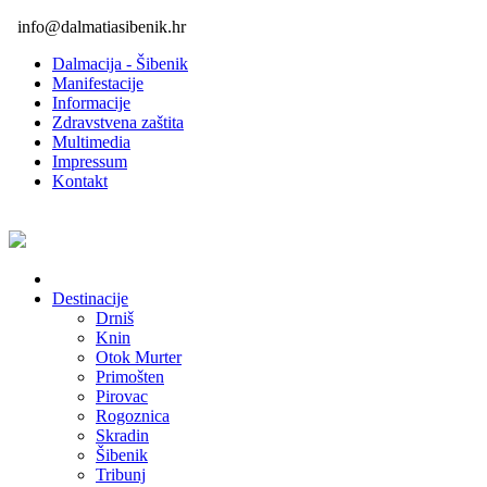
info@dalmatiasibenik.hr
Dalmacija - Šibenik
Manifestacije
Informacije
Zdravstvena zaštita
Multimedia
Impressum
Kontakt
Destinacije
Drniš
Knin
Otok Murter
Primošten
Pirovac
Rogoznica
Skradin
Šibenik
Tribunj