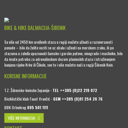
BIKE & HIKE DALMACIJA-ŠIBENIK
Sa više od 2450 km uređenih staza u regiji možete uživati u raznovrsnosti
ponude – bilo da želite voziti se uz obalu i uživati na morskom zraku, ili po
stazama u zaleđu upoznavati šumske i gorske puteve, vinograde i maslinike, bilo
da imate potrebu za adrenalinskom dozom planinskih staza i istraživanjem
kanjona rijeke Krke ili Čikole, sve to i više možete naći u regiji Šibenik Knin.
KORISNE INFORMACIJE
T.Z. Šibensko-kninske županije -
TEL ++385 (0)22 219 072
Biciklistički klub Faust Vrančić -
GSM ++385 (0)91 254 26 76
BBK Orlovkrug
095 501 1111
VIŠE INFORMACIJA