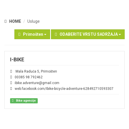
HOME
Usluge
Primošten
ODABERITE VRSTU SADRŽAJA
I-BIKE
Mala Raduća 5, Primošten
00385 98 792462
ibike.adventure@gmail.com
web.facebook.com/Ibike-bicycle-adventure-628492710593307
Bike agencije