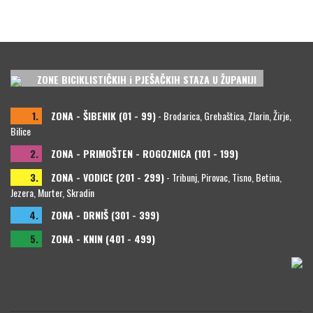
ZONE BICIKLISTIČKIH i PJEŠAČKIH STAZA U ŽUPANIJI
1.
ZONA - ŠIBENIK (01 - 99)
- Brodarica, Grebaštica, Zlarin, Žirje,
Bilice
2.
ZONA - PRIMOŠTEN - ROGOZNICA (101 - 199)
3.
ZONA - VODICE (201 - 299)
- Tribunj, Pirovac, Tisno, Betina,
Jezera, Murter, Skradin
4.
ZONA - DRNIŠ (301 - 399)
5.
ZONA - KNIN (401 - 499)