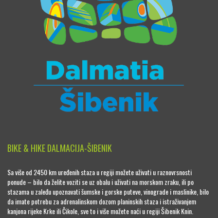
BIKE & HIKE DALMACIJA-ŠIBENIK
Sa više od 2450 km uređenih staza u regiji možete uživati u raznovrsnosti
ponude – bilo da želite voziti se uz obalu i uživati na morskom zraku, ili po
stazama u zaleđu upoznavati šumske i gorske puteve, vinograde i maslinike, bilo
da imate potrebu za adrenalinskom dozom planinskih staza i istraživanjem
kanjona rijeke Krke ili Čikole, sve to i više možete naći u regiji Šibenik Knin.