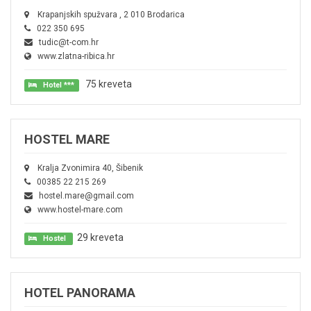
Krapanjskih spužvara , 2 010 Brodarica
022 350 695
tudic@t-com.hr
www.zlatna-ribica.hr
75 kreveta
Hotel ***
HOSTEL MARE
Kralja Zvonimira 40, Šibenik
00385 22 215 269
hostel.mare@gmail.com
www.hostel-mare.com
29 kreveta
Hostel
HOTEL PANORAMA