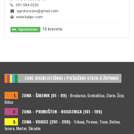
091 584 5520
agroturizam@gmail.com
www.kalpic.com
16 kreveta
Agroturizam
ZONE BICIKLISTIČKIH i PJEŠAČKIH STAZA U ŽUPANIJI
1.
ZONA - ŠIBENIK (01 - 99)
- Brodarica, Grebaštica, Zlarin, Žirje,
Bilice
2.
ZONA - PRIMOŠTEN - ROGOZNICA (101 - 199)
3.
ZONA - VODICE (201 - 299)
- Tribunj, Pirovac, Tisno, Betina,
Jezera, Murter, Skradin