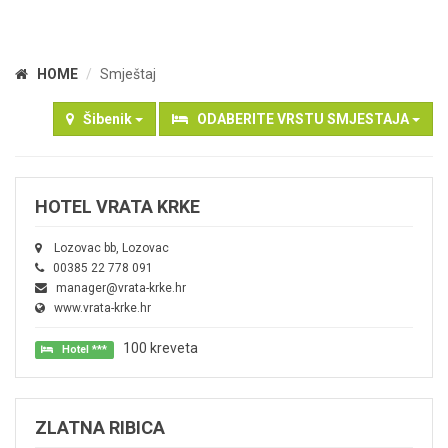
HOME
Smještaj
Šibenik
ODABERITE VRSTU SMJESTAJA
HOTEL VRATA KRKE
Lozovac bb, Lozovac
00385 22 778 091
manager@vrata-krke.hr
www.vrata-krke.hr
100 kreveta
Hotel ***
ZLATNA RIBICA