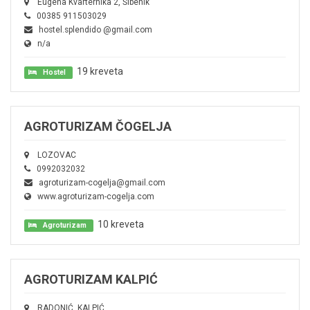
Eugena Kvarternika 2, Šibenik
00385 911503029
hostel.splendido @gmail.com
n/a
19 kreveta
Hostel
AGROTURIZAM ČOGELJA
LOZOVAC
0992032032
agroturizam-cogelja@gmail.com
www.agroturizam-cogelja.com
10 kreveta
Agroturizam
AGROTURIZAM KALPIĆ
RADONIĆ, KALPIĆ