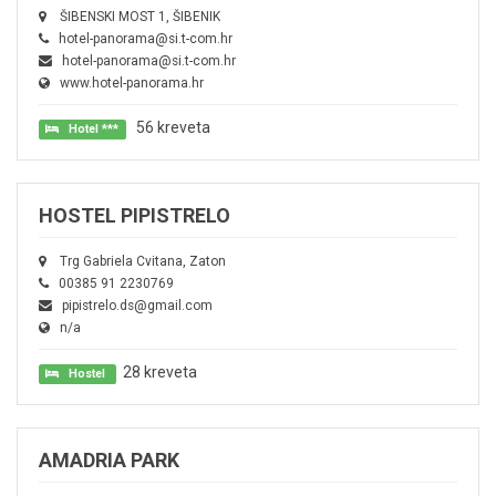
ŠIBENSKI MOST 1, ŠIBENIK
hotel-panorama@si.t-com.hr
hotel-panorama@si.t-com.hr
www.hotel-panorama.hr
56 kreveta
Hotel ***
HOSTEL PIPISTRELO
Trg Gabriela Cvitana, Zaton
00385 91 2230769
pipistrelo.ds@gmail.com
n/a
28 kreveta
Hostel
AMADRIA PARK