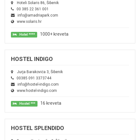
Hoteli Solaris 86, Šibenik
00 385 22 361 001
info@amadriapark.com
www.solaris.hr
1000+ kreveta
Hotel ****
HOSTEL INDIGO
Jurja Barakovića 3, Šibenik
00385 091 3373744
info@hostel-indigo.com
www.hostel-indigo.com
16 kreveta
Hostel ***
HOSTEL SPLENDIDO