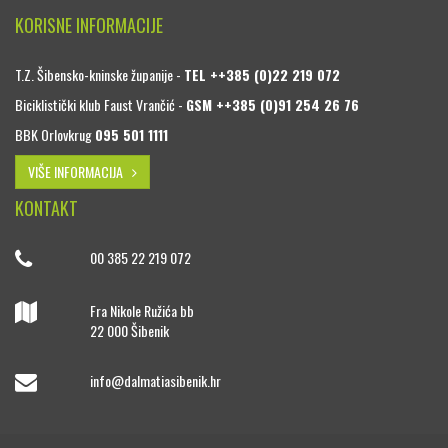
KORISNE INFORMACIJE
T.Z. Šibensko-kninske županije -
TEL ++385 (0)22 219 072
Biciklistički klub Faust Vrančić -
GSM ++385 (0)91 254 26 76
BBK Orlovkrug
095 501 1111
VIŠE INFORMACIJA
KONTAKT
00 385 22 219 072
Fra Nikole Ružića bb
22 000 Šibenik
info@dalmatiasibenik.hr