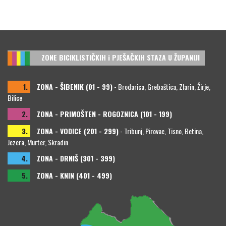
ZONE BICIKLISTIČKIH i PJEŠAČKIH STAZA U ŽUPANIJI
1.
ZONA - ŠIBENIK (01 - 99)
- Brodarica, Grebaštica, Zlarin, Žirje,
Bilice
2.
ZONA - PRIMOŠTEN - ROGOZNICA (101 - 199)
3.
ZONA - VODICE (201 - 299)
- Tribunj, Pirovac, Tisno, Betina,
Jezera, Murter, Skradin
4.
ZONA - DRNIŠ (301 - 399)
5.
ZONA - KNIN (401 - 499)