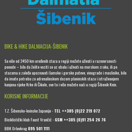
BIKE & HIKE DALMACIJA-ŠIBENIK
Sa više od 2450 km uređenih staza u regiji možete uživati u raznovrsnosti
ponude – bilo da želite voziti se uz obalu i uživati na morskom zraku, ili po
stazama u zaleđu upoznavati šumske i gorske puteve, vinograde i maslinike, bilo
da imate potrebu za adrenalinskom dozom planinskih staza i istraživanjem
kanjona rijeke Krke ili Čikole, sve to i više možete naći u regiji Šibenik Knin.
KORISNE INFORMACIJE
T.Z. Šibensko-kninske županije -
TEL ++385 (0)22 219 072
Biciklistički klub Faust Vrančić -
GSM ++385 (0)91 254 26 76
BBK Orlovkrug
095 501 1111