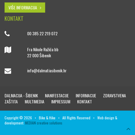
VIŠE INFORMACIJA
KONTAKT
00 385 22 219 072
Fra Nikole Ružića bb
22 000 Šibenik
info@dalmatiasibenik.hr
DALMACIJA - ŠIBENIK
MANIFESTACIJE
INFORMACIJE
ZDRAVSTVENA
ZAŠTITA
MULTIMEDIA
IMPRESSUM
KONTAKT
Copyright © 2026 • Bike & Hike • All Rights Reserved • Web design &
development:
MEDIAN creative solutions