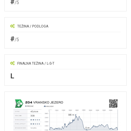
#
/5
TEŽINA / PODLOGA
#
/5
FINALNA TEŽINA / L-S-T
L