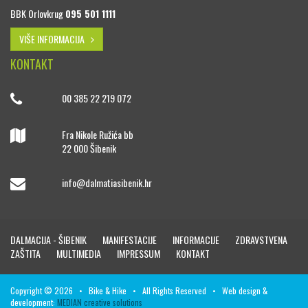
BBK Orlovkrug
095 501 1111
VIŠE INFORMACIJA
KONTAKT
00 385 22 219 072
Fra Nikole Ružića bb
22 000 Šibenik
info@dalmatiasibenik.hr
DALMACIJA - ŠIBENIK
MANIFESTACIJE
INFORMACIJE
ZDRAVSTVENA
ZAŠTITA
MULTIMEDIA
IMPRESSUM
KONTAKT
Copyright © 2026 • Bike & Hike • All Rights Reserved • Web design &
development:
MEDIAN creative solutions