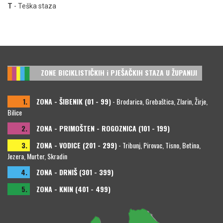
T
- Teška staza
ZONE BICIKLISTIČKIH i PJEŠAČKIH STAZA U ŽUPANIJI
1.
ZONA - ŠIBENIK (01 - 99)
- Brodarica, Grebaštica, Zlarin, Žirje,
Bilice
2.
ZONA - PRIMOŠTEN - ROGOZNICA (101 - 199)
3.
ZONA - VODICE (201 - 299)
- Tribunj, Pirovac, Tisno, Betina,
Jezera, Murter, Skradin
4.
ZONA - DRNIŠ (301 - 399)
5.
ZONA - KNIN (401 - 499)