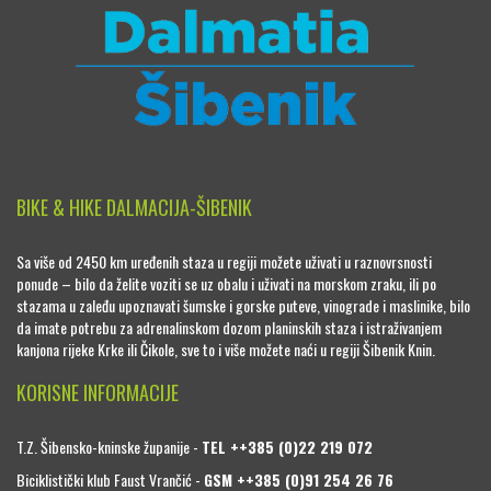
BIKE & HIKE DALMACIJA-ŠIBENIK
Sa više od 2450 km uređenih staza u regiji možete uživati u raznovrsnosti
ponude – bilo da želite voziti se uz obalu i uživati na morskom zraku, ili po
stazama u zaleđu upoznavati šumske i gorske puteve, vinograde i maslinike, bilo
da imate potrebu za adrenalinskom dozom planinskih staza i istraživanjem
kanjona rijeke Krke ili Čikole, sve to i više možete naći u regiji Šibenik Knin.
KORISNE INFORMACIJE
T.Z. Šibensko-kninske županije -
TEL ++385 (0)22 219 072
Biciklistički klub Faust Vrančić -
GSM ++385 (0)91 254 26 76