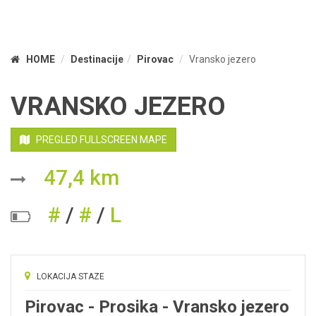
HOME
Destinacije
Pirovac
Vransko jezero
VRANSKO JEZERO
PREGLED FULLSCREEN MAPE
47,4 km
#
/
#
/
L
LOKACIJA STAZE
Pirovac - Prosika - Vransko jezero