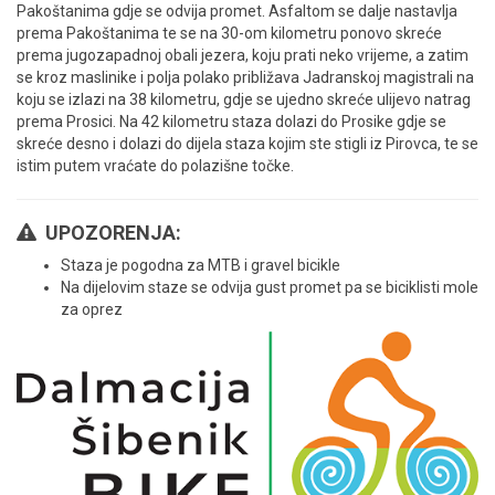
Pakoštanima gdje se odvija promet. Asfaltom se dalje nastavlja
prema Pakoštanima te se na 30-om kilometru ponovo skreće
prema jugozapadnoj obali jezera, koju prati neko vrijeme, a zatim
se kroz maslinike i polja polako približava Jadranskoj magistrali na
koju se izlazi na 38 kilometru, gdje se ujedno skreće ulijevo natrag
prema Prosici. Na 42 kilometru staza dolazi do Prosike gdje se
skreće desno i dolazi do dijela staza kojim ste stigli iz Pirovca, te se
istim putem vraćate do polazišne točke.
UPOZORENJA:
Staza je pogodna za MTB i gravel bicikle
Na dijelovim staze se odvija gust promet pa se biciklisti mole
za oprez