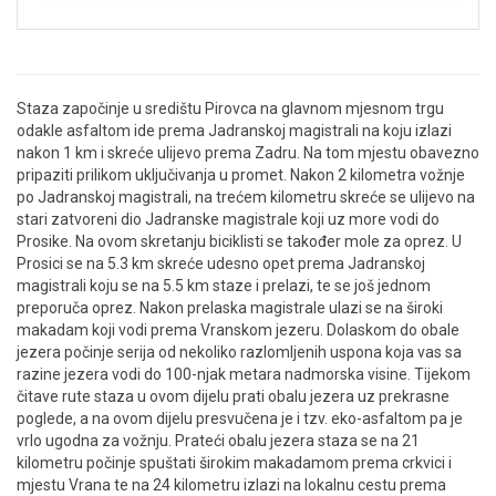
Staza započinje u središtu Pirovca na glavnom mjesnom trgu
odakle asfaltom ide prema Jadranskoj magistrali na koju izlazi
nakon 1 km i skreće ulijevo prema Zadru. Na tom mjestu obavezno
pripaziti prilikom uključivanja u promet. Nakon 2 kilometra vožnje
po Jadranskoj magistrali, na trećem kilometru skreće se ulijevo na
stari zatvoreni dio Jadranske magistrale koji uz more vodi do
Prosike. Na ovom skretanju biciklisti se također mole za oprez. U
Prosici se na 5.3 km skreće udesno opet prema Jadranskoj
magistrali koju se na 5.5 km staze i prelazi, te se još jednom
preporuča oprez. Nakon prelaska magistrale ulazi se na široki
makadam koji vodi prema Vranskom jezeru. Dolaskom do obale
jezera počinje serija od nekoliko razlomljenih uspona koja vas sa
razine jezera vodi do 100-njak metara nadmorska visine. Tijekom
čitave rute staza u ovom dijelu prati obalu jezera uz prekrasne
poglede, a na ovom dijelu presvučena je i tzv. eko-asfaltom pa je
vrlo ugodna za vožnju. Prateći obalu jezera staza se na 21
kilometru počinje spuštati širokim makadamom prema crkvici i
mjestu Vrana te na 24 kilometru izlazi na lokalnu cestu prema