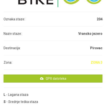
Oznaka staze:
204
Naziv staze:
Vransko jezero
Destinacija:
Pirovac
Zona:
ZONA 3
GPX datoteka
L
- Lagana staza
S
- Srednje teška staza