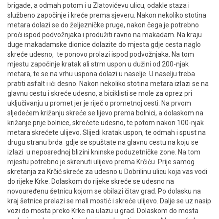
brigade, a odmah potom i u Zlatovićevu ulicu, odakle staza i
službeno započinje i kreće prema sjeveru. Nakon nekoliko stotina
metara dolazi se do željezničke pruge, nakon čega je potrebno
proći ispod podvožnjaka i produžiti ravno na makadam. Na kraju
duge makadamske dionice dolazite do mjesta gdje cesta naglo
skreće udesno, te ponovo prolazi ispod podvožnjaka. Na tom
mjestu započinje kratak ali strm uspon u dužini od 200-njak
metara, te se na vrhu uspona dolazi u naselje. U naselju treba
pratiti asfalt i ići desno. Nakon nekoliko stotina metara izlazi se na
glavnu cestu i skreće udesno, a biciklisti se mole za oprez pri
uključivanju u promet jer je riječ o prometnoj cesti. Na prvom
sljedećem križanju skreće se lijevo prema bolnici, a dolaskom na
križanje prije bolnice, skrećete udesno, te potom nakon 100-njak
metara skrećete ulijevo. Slijedi kratak uspon, te odmah i spust na
drugu stranu brda gdje se spuštate na glavnu cestu na koju se
izlazi u neposrednoj blizini kninske poduzetničke zone. Na tom
mjestu potrebno je skrenuti ulijevo prema Krčiću. Prije samog
skretanja za Krčić skreće za udesno u Dobrilinu ulicu koja vas vodi
do rijeke Krke. Dolaskom do rijeke skreće se udesno na
novouređenu šetnicu kojom se obilazi čitav grad. Po dolasku na
kraj šetnice prelazi se mali mostić i skreće ulijevo. Dalje se uz nasip
vozi do mosta preko Krke na ulazu u grad. Dolaskom do mosta