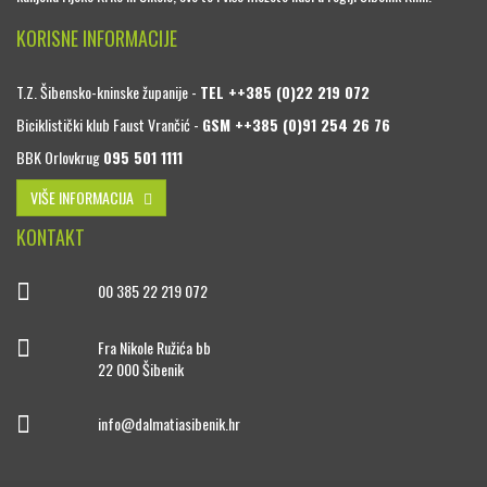
KORISNE INFORMACIJE
T.Z. Šibensko-kninske županije -
TEL ++385 (0)22 219 072
Biciklistički klub Faust Vrančić -
GSM ++385 (0)91 254 26 76
BBK Orlovkrug
095 501 1111
VIŠE INFORMACIJA
KONTAKT
00 385 22 219 072
Fra Nikole Ružića bb
22 000 Šibenik
info@dalmatiasibenik.hr