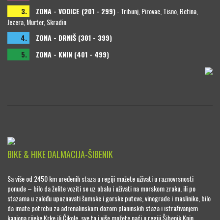
3.
ZONA - VODICE (201 - 299)
- Tribunj, Pirovac, Tisno, Betina,
Jezera, Murter, Skradin
4.
ZONA - DRNIŠ (301 - 399)
5.
ZONA - KNIN (401 - 499)
BIKE & HIKE DALMACIJA-ŠIBENIK
Sa više od 2450 km uređenih staza u regiji možete uživati u raznovrsnosti
ponude – bilo da želite voziti se uz obalu i uživati na morskom zraku, ili po
stazama u zaleđu upoznavati šumske i gorske puteve, vinograde i maslinike, bilo
da imate potrebu za adrenalinskom dozom planinskih staza i istraživanjem
kanjona rijeke Krke ili Čikole, sve to i više možete naći u regiji Šibenik Knin.