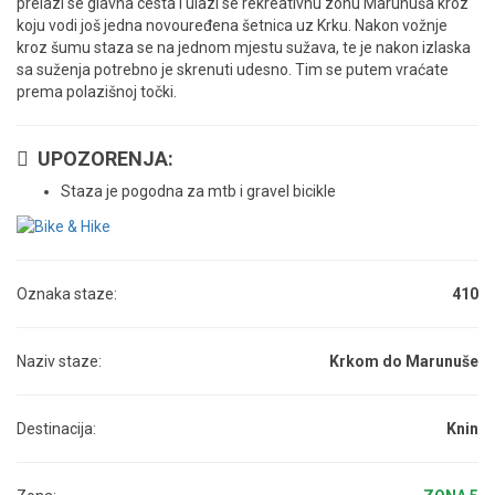
prelazi se glavna cesta i ulazi se rekreativnu zonu Marunuša kroz
koju vodi još jedna novouređena šetnica uz Krku. Nakon vožnje
kroz šumu staza se na jednom mjestu sužava, te je nakon izlaska
sa suženja potrebno je skrenuti udesno. Tim se putem vraćate
prema polazišnoj točki.
UPOZORENJA:
Staza je pogodna za mtb i gravel bicikle
Oznaka staze:
410
Naziv staze:
Krkom do Marunuše
Destinacija:
Knin