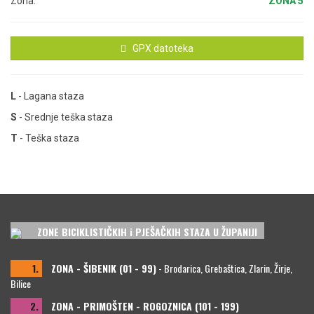
Zona:
ZONA 5
GPX datoteka
L
- Lagana staza
S
- Srednje teška staza
T
- Teška staza
ZONE BICIKLISTIČKIH i PJEŠAČKIH STAZA U ŽUPANIJI
1.
ZONA - ŠIBENIK (01 - 99)
- Brodarica, Grebaštica, Zlarin, Žirje,
Bilice
2.
ZONA - PRIMOŠTEN - ROGOZNICA (101 - 199)