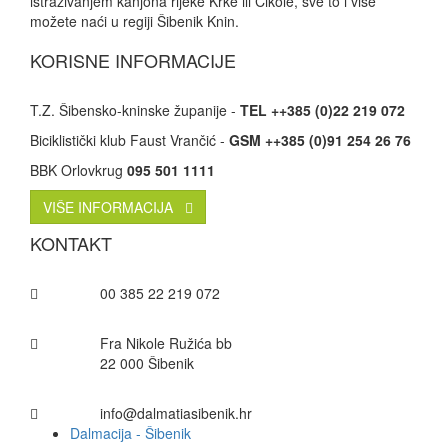
istraživanjem kanjona rijeke Krke ili Čikole, sve to i više
možete naći u regiji Šibenik Knin.
KORISNE INFORMACIJE
T.Z. Šibensko-kninske županije -
TEL ++385 (0)22 219 072
Biciklistički klub Faust Vrančić -
GSM ++385 (0)91 254 26 76
BBK Orlovkrug
095 501 1111
VIŠE INFORMACIJA
KONTAKT
00 385 22 219 072
Fra Nikole Ružića bb
22 000 Šibenik
info@dalmatiasibenik.hr
Dalmacija - Šibenik