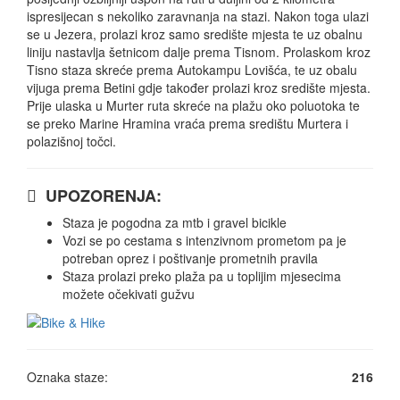
ispresijecan s nekoliko zaravnanja na stazi. Nakon toga ulazi
se u Jezera, prolazi kroz samo središte mjesta te uz obalnu
liniju nastavlja šetnicom dalje prema Tisnom. Prolaskom kroz
Tisno staza skreće prema Autokampu Lovišća, te uz obalu
vijuga prema Betini gdje također prolazi kroz središte mjesta.
Prije ulaska u Murter ruta skreće na plažu oko poluotoka te
se preko Marine Hramina vraća prema središtu Murtera i
polazišnoj točci.
UPOZORENJA:
Staza je pogodna za mtb i gravel bicikle
Vozi se po cestama s intenzivnom prometom pa je
potreban oprez i poštivanje prometnih pravila
Staza prolazi preko plaža pa u toplijim mjesecima
možete očekivati gužvu
Oznaka staze:
216