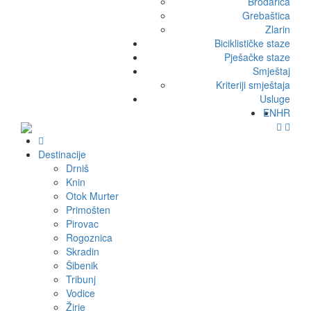
Brodarica
Grebaštica
Zlarin
Biciklističke staze
Pješačke staze
Smještaj
Kriteriji smještaja
Usluge
EN
HR
Destinacije
Drniš
Knin
Otok Murter
Primošten
Pirovac
Rogoznica
Skradin
Šibenik
Tribunj
Vodice
Žirje