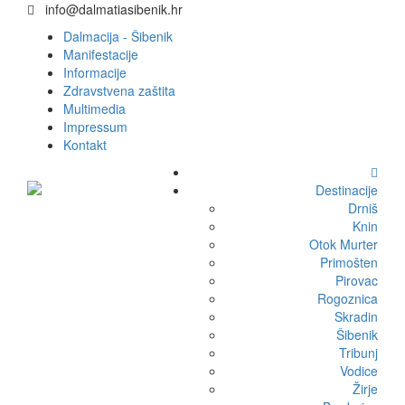
info@dalmatiasibenik.hr
Dalmacija - Šibenik
Manifestacije
Informacije
Zdravstvena zaštita
Multimedia
Impressum
Kontakt
Destinacije
Drniš
Knin
Otok Murter
Primošten
Pirovac
Rogoznica
Skradin
Šibenik
Tribunj
Vodice
Žirje