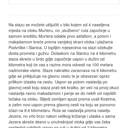
Na stazu se možete uključiti u bilo kojem od 4 naseljena
mjesta na otoku Murteru, no „službeno“ ruta započinje u
samom središtu Murtera odakle prvo asfaltom, a potom i
makadamom kreće prema vanjskoj strani otoka i plažama
Podvrške i Slanica. U toplijim mjesecima na stazi očekujte
dosta prometa i gužvu. Dolaskom na Slanicu na 4 kilometru
staza skreće u brdo gdje započinje uspon u dužini od
kilometra koji će vas s razine mora odvesti na 100 metara
nadmorske visine. Staze nakratko zaravnava na 6 kilometru
gdje se priključuje na glavnu cestu te je obavezan oprez
prilikom izlaska na cestu. Uspon se potom nastavlja po
glavnoj cesti koju staza prati tek kratko, jer već na prvoj okuci
nastavlja ravno makadamom i penje se do nekih od najviših
točaka na otoku. Slijedi zemljani spust prema uvali Kosirina,
a zatim novi uspon prema glavnoj cesti na koju se ponovno
izlazi na 8.6 kilometaru. Ruta se nastavlja prema naselju
Jezera, no vrlo brzo nakon velikog križanja i ulaska u sama
Jezera skreće desno u unutrašnjost otoka gdje vas čeka
posljednji ozbiljniji uspon na ruti u duljini od 2 kilometra