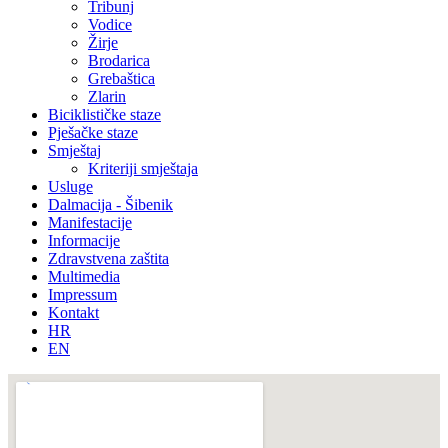
Tribunj
Vodice
Žirje
Brodarica
Grebaštica
Zlarin
Biciklističke staze
Pješačke staze
Smještaj
Kriteriji smještaja
Usluge
Dalmacija - Šibenik
Manifestacije
Informacije
Zdravstvena zaštita
Multimedia
Impressum
Kontakt
HR
EN