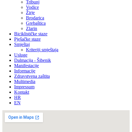
Tribunj
Vodice
Žirje
Brodarica
Grebaštica
Zlarin
Biciklističke staze
Pješačke staze
Smještaj
Kriteriji smještaja
Usluge
Dalmacija - Šibenik
Manifestacije
Informacije
Zdravstvena zaštita
Multimedia
Impressum
Kontakt
HR
EN