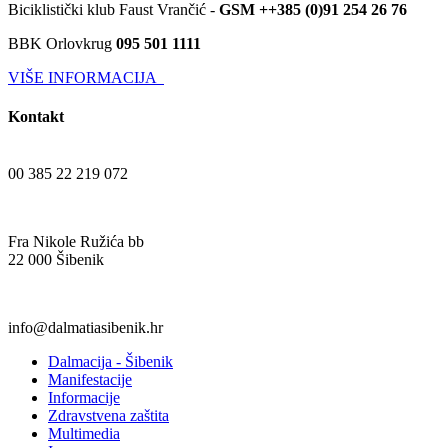
Biciklistički klub Faust Vrančić -
GSM ++385 (0)91 254 26 76
BBK Orlovkrug
095 501 1111
VIŠE INFORMACIJA
Kontakt
00 385 22 219 072
Fra Nikole Ružića bb
22 000 Šibenik
info@dalmatiasibenik.hr
Dalmacija - Šibenik
Manifestacije
Informacije
Zdravstvena zaštita
Multimedia