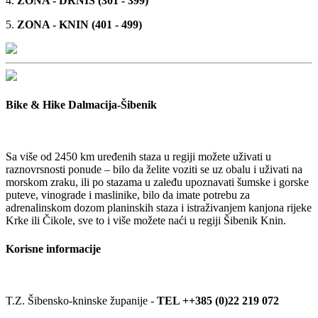
4.
ZONA - DRNIŠ (301 - 399)
5.
ZONA - KNIN (401 - 499)
Bike & Hike Dalmacija-Šibenik
Sa više od 2450 km uređenih staza u regiji možete uživati u
raznovrsnosti ponude – bilo da želite voziti se uz obalu i uživati na
morskom zraku, ili po stazama u zaleđu upoznavati šumske i gorske
puteve, vinograde i maslinike, bilo da imate potrebu za
adrenalinskom dozom planinskih staza i istraživanjem kanjona rijeke
Krke ili Čikole, sve to i više možete naći u regiji Šibenik Knin.
Korisne informacije
T.Z. Šibensko-kninske županije -
TEL ++385 (0)22 219 072