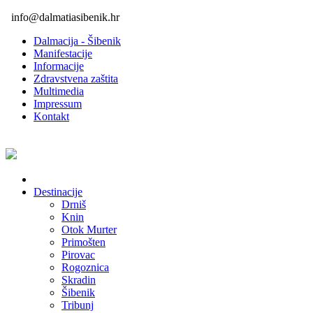
info@dalmatiasibenik.hr
Dalmacija - Šibenik
Manifestacije
Informacije
Zdravstvena zaštita
Multimedia
Impressum
Kontakt
Destinacije
Drniš
Knin
Otok Murter
Primošten
Pirovac
Rogoznica
Skradin
Šibenik
Tribunj