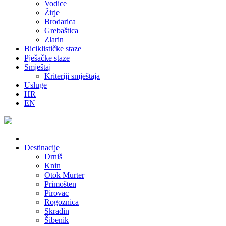
Vodice
Žirje
Brodarica
Grebaštica
Zlarin
Biciklističke staze
Pješačke staze
Smještaj
Kriteriji smještaja
Usluge
HR
EN
Destinacije
Drniš
Knin
Otok Murter
Primošten
Pirovac
Rogoznica
Skradin
Šibenik