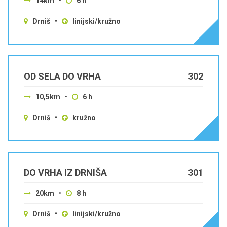
14km
•
6 h
Drniš •
linijski/kružno
OD SELA DO VRHA
302
10,5km
•
6 h
Drniš •
kružno
DO VRHA IZ DRNIŠA
301
20km
•
8 h
Drniš •
linijski/kružno