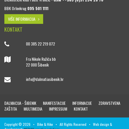
BBK Orlovkrug
095 501 1111
VIŠE INFORMACIJA
KONTAKT
00 385 22 219 072
Fra Nikole Ružića bb
22 000 Šibenik
info@dalmatiasibenik.hr
DALMACIJA - ŠIBENIK
MANIFESTACIJE
INFORMACIJE
ZDRAVSTVENA
ZAŠTITA
MULTIMEDIA
IMPRESSUM
KONTAKT
Copyright © 2026 • Bike & Hike • All Rights Reserved • Web design &