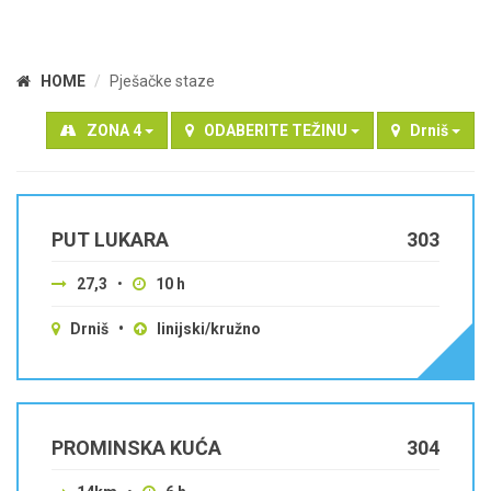
HOME
Pješačke staze
ZONA 4
ODABERITE TEŽINU
Drniš
PUT LUKARA
303
27,3
•
10 h
Drniš •
linijski/kružno
PROMINSKA KUĆA
304