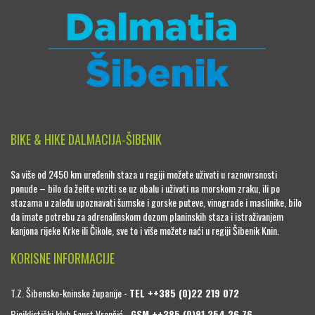
BIKE & HIKE DALMACIJA-ŠIBENIK
Sa više od 2450 km uređenih staza u regiji možete uživati u raznovrsnosti
ponude – bilo da želite voziti se uz obalu i uživati na morskom zraku, ili po
stazama u zaleđu upoznavati šumske i gorske puteve, vinograde i maslinike, bilo
da imate potrebu za adrenalinskom dozom planinskih staza i istraživanjem
kanjona rijeke Krke ili Čikole, sve to i više možete naći u regiji Šibenik Knin.
KORISNE INFORMACIJE
T.Z. Šibensko-kninske županije -
TEL ++385 (0)22 219 072
Biciklistički klub Faust Vrančić -
GSM ++385 (0)91 254 26 76