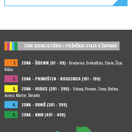
ZONE BICIKLISTIČKIH i PJEŠAČKIH STAZA U ŽUPANIJI
1.
ZONA - ŠIBENIK (01 - 99)
- Brodarica, Grebaštica, Zlarin, Žirje,
Bilice
2.
ZONA - PRIMOŠTEN - ROGOZNICA (101 - 199)
3.
ZONA - VODICE (201 - 299)
- Tribunj, Pirovac, Tisno, Betina,
Jezera, Murter, Skradin
4.
ZONA - DRNIŠ (301 - 399)
5.
ZONA - KNIN (401 - 499)