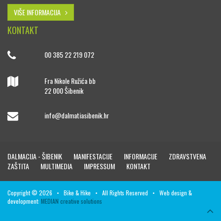
VIŠE INFORMACIJA
KONTAKT
00 385 22 219 072
Fra Nikole Ružića bb
22 000 Šibenik
info@dalmatiasibenik.hr
DALMACIJA - ŠIBENIK
MANIFESTACIJE
INFORMACIJE
ZDRAVSTVENA
ZAŠTITA
MULTIMEDIA
IMPRESSUM
KONTAKT
Copyright © 2026 • Bike & Hike • All Rights Reserved • Web design &
development:
MEDIAN creative solutions