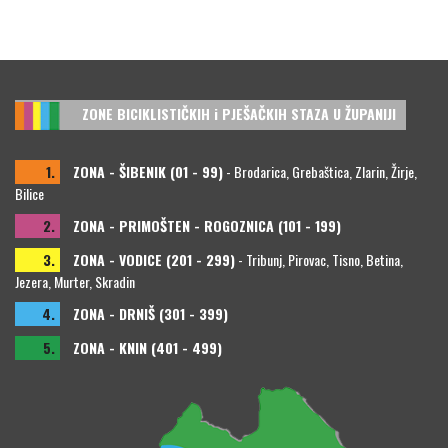
ZONE BICIKLISTIČKIH i PJEŠAČKIH STAZA U ŽUPANIJI
1.
ZONA - ŠIBENIK (01 - 99)
- Brodarica, Grebaštica, Zlarin, Žirje,
Bilice
2.
ZONA - PRIMOŠTEN - ROGOZNICA (101 - 199)
3.
ZONA - VODICE (201 - 299)
- Tribunj, Pirovac, Tisno, Betina,
Jezera, Murter, Skradin
4.
ZONA - DRNIŠ (301 - 399)
5.
ZONA - KNIN (401 - 499)