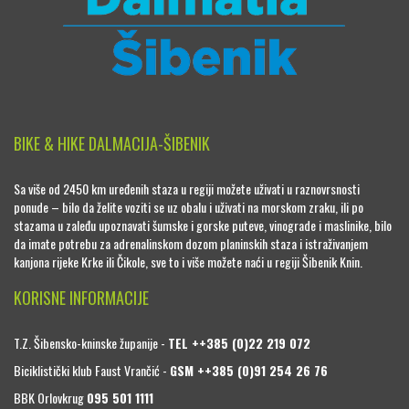
BIKE & HIKE DALMACIJA-ŠIBENIK
Sa više od 2450 km uređenih staza u regiji možete uživati u raznovrsnosti
ponude – bilo da želite voziti se uz obalu i uživati na morskom zraku, ili po
stazama u zaleđu upoznavati šumske i gorske puteve, vinograde i maslinike, bilo
da imate potrebu za adrenalinskom dozom planinskih staza i istraživanjem
kanjona rijeke Krke ili Čikole, sve to i više možete naći u regiji Šibenik Knin.
KORISNE INFORMACIJE
T.Z. Šibensko-kninske županije -
TEL ++385 (0)22 219 072
Biciklistički klub Faust Vrančić -
GSM ++385 (0)91 254 26 76
BBK Orlovkrug
095 501 1111