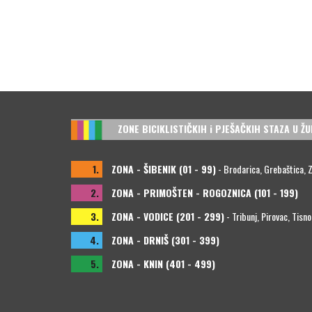
ZONE BICIKLISTIČKIH i PJEŠAČKIH STAZA U ŽU
1.
ZONA - ŠIBENIK (01 - 99)
- Brodarica, Grebaštica, Zla
2.
ZONA - PRIMOŠTEN - ROGOZNICA (101 - 199)
3.
ZONA - VODICE (201 - 299)
- Tribunj, Pirovac, Tisno
4.
ZONA - DRNIŠ (301 - 399)
5.
ZONA - KNIN (401 - 499)