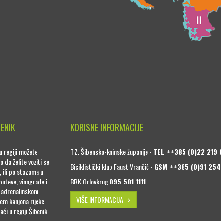
BENIK
KORISNE INFORMACIJE
u regiji možete
T.Z. Šibensko-kninske županije -
TEL ++385 (0)22 219 
o da želite voziti se
Biciklistički klub Faust Vrančić -
GSM ++385 (0)91 254
, ili po stazama u
puteve, vinograde i
BBK Orlovkrug
095 501 1111
a adrenalinskom
VIŠE INFORMACIJA
jem kanjona rijeke
naći u regiji Šibenik