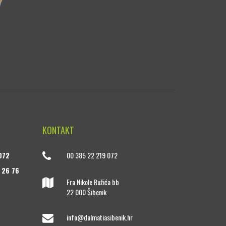
KONTAKT
072
00 385 22 219 072
 26 76
Fra Nikole Ružića bb
22 000 Šibenik
info@dalmatiasibenik.hr