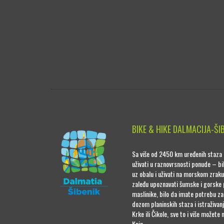
BIKE & HIKE DALMACIJA-ŠI
Sa više od 2450 km uređenih staza 
uživati u raznovrsnosti ponude – bil
uz obalu i uživati na morskom zraku
zaleđu upoznavati šumske i gorske 
maslinike, bilo da imate potrebu z
dozom planinskih staza i istraživan
Krke ili Čikole, sve to i više možete 
Knin.