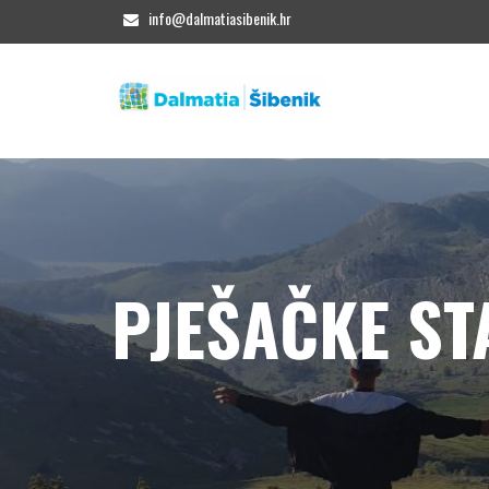
info@dalmatiasibenik.hr
PJEŠAČKE ST