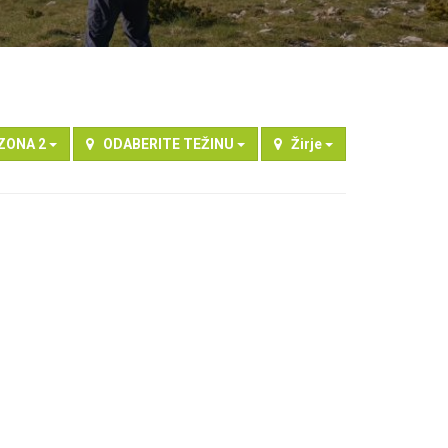
ZONA 2
ODABERITE TEŽINU
Žirje