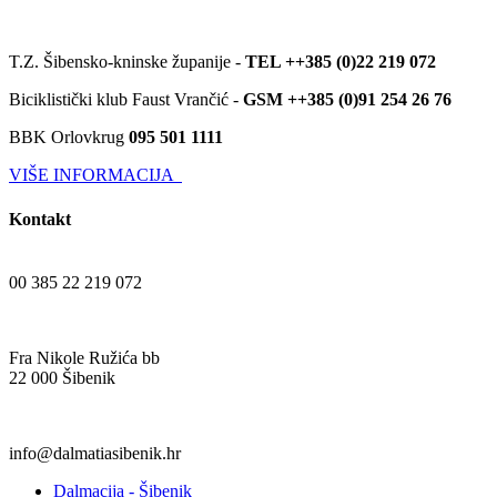
T.Z. Šibensko-kninske županije -
TEL ++385 (0)22 219 072
Biciklistički klub Faust Vrančić -
GSM ++385 (0)91 254 26 76
BBK Orlovkrug
095 501 1111
VIŠE INFORMACIJA
Kontakt
00 385 22 219 072
Fra Nikole Ružića bb
22 000 Šibenik
info@dalmatiasibenik.hr
Dalmacija - Šibenik