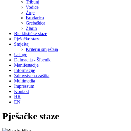
Tribunj
Vodice
Žirje
Brodarica
Grebaštica
Zlarin
Biciklističke staze
Pješačke staze
Smještaj
Kriteriji smještaja
Usluge
Dalmacija - Šibenik
Manifestacije
Informacije
Zdravstvena zaštita
Multimedia
Impressum
Kontakt
HR
EN
Pješačke staze