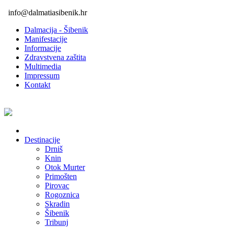
info@dalmatiasibenik.hr
Dalmacija - Šibenik
Manifestacije
Informacije
Zdravstvena zaštita
Multimedia
Impressum
Kontakt
Destinacije
Drniš
Knin
Otok Murter
Primošten
Pirovac
Rogoznica
Skradin
Šibenik
Tribunj