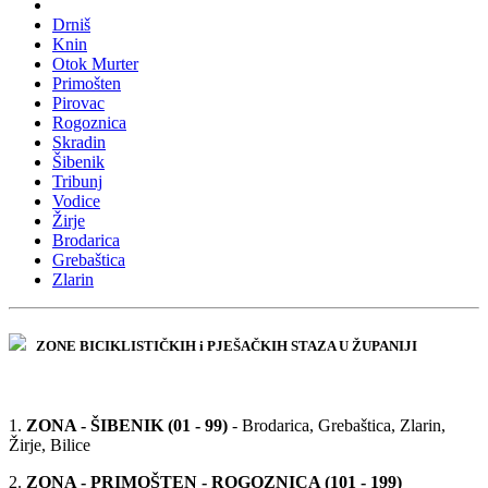
Drniš
Knin
Otok Murter
Primošten
Pirovac
Rogoznica
Skradin
Šibenik
Tribunj
Vodice
Žirje
Brodarica
Grebaštica
Zlarin
ZONE BICIKLISTIČKIH i PJEŠAČKIH STAZA U ŽUPANIJI
1.
ZONA - ŠIBENIK (01 - 99)
- Brodarica, Grebaštica, Zlarin,
Žirje, Bilice
2.
ZONA - PRIMOŠTEN - ROGOZNICA (101 - 199)