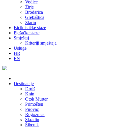
Vodice
Žirje
Brodarica
Grebaštica
Zlarin
Biciklističke staze
Pješačke staze
Smještaj
Kriteriji smještaja
Usluge
HR
EN
Destinacije
Drniš
Knin
Otok Murter
Primošten
Pirovac
Rogoznica
Skradin
Šibenik