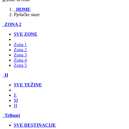
HOME
Pješačke staze
ZONA 2
SVE ZONE
Zona 1
Zona 2
Zona 3
Zona 4
Zona 5
H
SVE TEŽINE
E
M
H
Tribunj
SVE DESTINACIJE