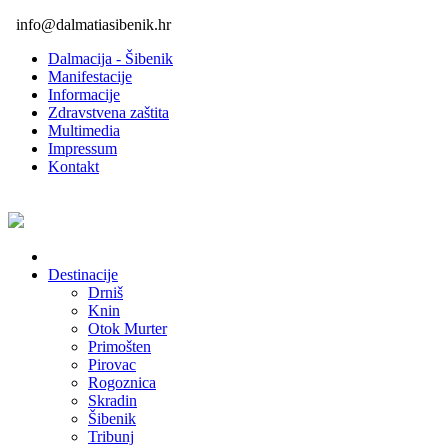
info@dalmatiasibenik.hr
Dalmacija - Šibenik
Manifestacije
Informacije
Zdravstvena zaštita
Multimedia
Impressum
Kontakt
Destinacije
Drniš
Knin
Otok Murter
Primošten
Pirovac
Rogoznica
Skradin
Šibenik
Tribunj