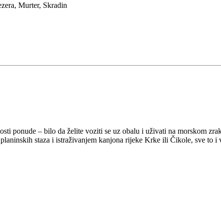
ezera, Murter, Skradin
osti ponude – bilo da želite voziti se uz obalu i uživati na morskom zra
aninskih staza i istraživanjem kanjona rijeke Krke ili Čikole, sve to i 