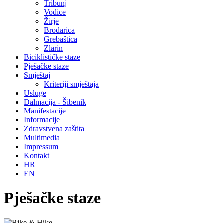
Tribunj
Vodice
Žirje
Brodarica
Grebaštica
Zlarin
Biciklističke staze
Pješačke staze
Smještaj
Kriteriji smještaja
Usluge
Dalmacija - Šibenik
Manifestacije
Informacije
Zdravstvena zaštita
Multimedia
Impressum
Kontakt
HR
EN
Pješačke staze