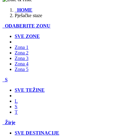
HOME
Pješačke staze
ODABERITE ZONU
SVE ZONE
Zona 1
Zona 2
Zona 3
Zona 4
Zona 5
S
SVE TEŽINE
L
S
T
Žirje
SVE DESTINACIJE