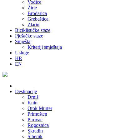
Vodice
Žirje
Brodarica
Grebaštica
Zlarin
Biciklističke staze
Pješačke staze
Smještaj
Kriteriji smještaja
Usluge
HR
EN
Destinacije
Drniš
Knin
Otok Murter
Primošten
Pirovac
Rogoznica
Skradin
Šibenik