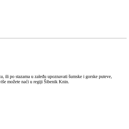
ku, ili po stazama u zaleđu upoznavati šumske i gorske puteve,
više možete naći u regiji Šibenik Knin.