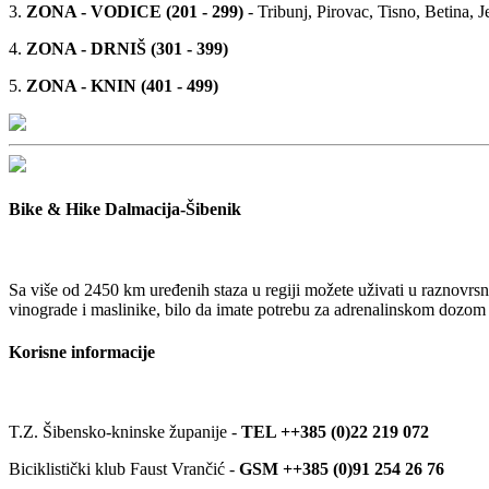
3.
ZONA - VODICE (201 - 299)
- Tribunj, Pirovac, Tisno, Betina, J
4.
ZONA - DRNIŠ (301 - 399)
5.
ZONA - KNIN (401 - 499)
Bike & Hike Dalmacija-Šibenik
Sa više od 2450 km uređenih staza u regiji možete uživati u raznovrsn
vinograde i maslinike, bilo da imate potrebu za adrenalinskom dozom pl
Korisne informacije
T.Z. Šibensko-kninske županije -
TEL ++385 (0)22 219 072
Biciklistički klub Faust Vrančić -
GSM ++385 (0)91 254 26 76