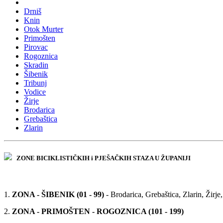
Drniš
Knin
Otok Murter
Primošten
Pirovac
Rogoznica
Skradin
Šibenik
Tribunj
Vodice
Žirje
Brodarica
Grebaštica
Zlarin
ZONE BICIKLISTIČKIH i PJEŠAČKIH STAZA U ŽUPANIJI
1.
ZONA - ŠIBENIK (01 - 99)
- Brodarica, Grebaštica, Zlarin, Žirje,
2.
ZONA - PRIMOŠTEN - ROGOZNICA (101 - 199)