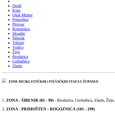
Drniš
Knin
Otok Murter
Primošten
Pirovac
Rogoznica
Skradin
Šibenik
Tribunj
Vodice
Žirje
Brodarica
Grebaštica
Zlarin
ZONE BICIKLISTIČKIH i PJEŠAČKIH STAZA U ŽUPANIJI
1.
ZONA - ŠIBENIK (01 - 99)
- Brodarica, Grebaštica, Zlarin, Žirje,
2.
ZONA - PRIMOŠTEN - ROGOZNICA (101 - 199)