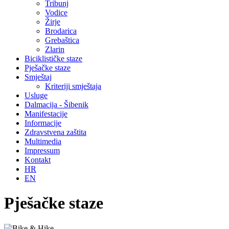
Tribunj
Vodice
Žirje
Brodarica
Grebaštica
Zlarin
Biciklističke staze
Pješačke staze
Smještaj
Kriteriji smještaja
Usluge
Dalmacija - Šibenik
Manifestacije
Informacije
Zdravstvena zaštita
Multimedia
Impressum
Kontakt
HR
EN
Pješačke staze