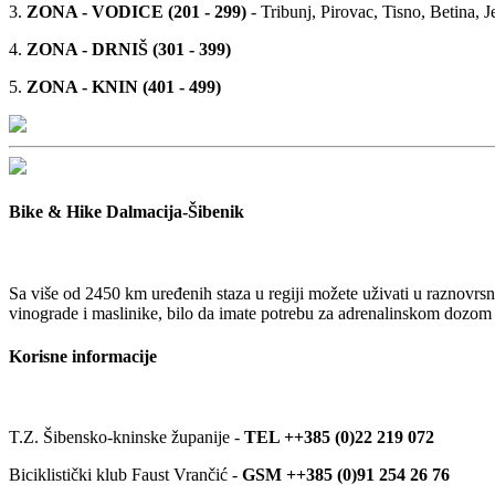
3.
ZONA - VODICE (201 - 299)
- Tribunj, Pirovac, Tisno, Betina, J
4.
ZONA - DRNIŠ (301 - 399)
5.
ZONA - KNIN (401 - 499)
Bike & Hike Dalmacija-Šibenik
Sa više od 2450 km uređenih staza u regiji možete uživati u raznovrsn
vinograde i maslinike, bilo da imate potrebu za adrenalinskom dozom pl
Korisne informacije
T.Z. Šibensko-kninske županije -
TEL ++385 (0)22 219 072
Biciklistički klub Faust Vrančić -
GSM ++385 (0)91 254 26 76