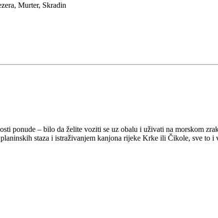
ezera, Murter, Skradin
osti ponude – bilo da želite voziti se uz obalu i uživati na morskom zra
aninskih staza i istraživanjem kanjona rijeke Krke ili Čikole, sve to i 