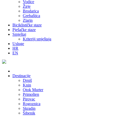
Vodice
Žirje
Brodarica
Grebaštica
Zlarin
Biciklističke staze
Pješačke staze
Smještaj
Kriteriji smještaja
Usluge
HR
EN
Destinacije
Drniš
Knin
Otok Murter
Primošten
Pirovac
Rogoznica
Skradin
Šibenik