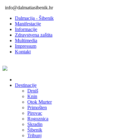
info@dalmatiasibenik.hr
Dalmacija - Šibenik
Manifestacije
Informacije
Zdravstvena zaštita
Multimedia
Impressum
Kontakt
Destinacije
Drniš
Knin
Otok Murter
Primošten
Pirovac
Rogoznica
Skradin
Šibenik
Tribunj