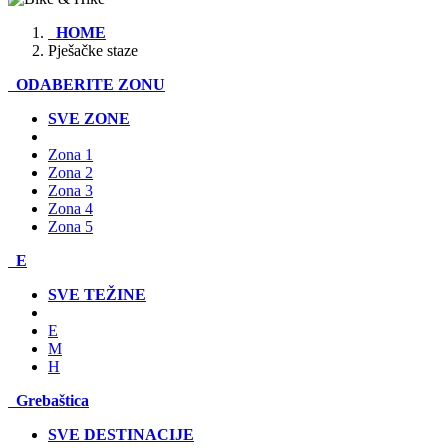
HOME
Pješačke staze
ODABERITE ZONU
SVE ZONE
Zona 1
Zona 2
Zona 3
Zona 4
Zona 5
E
SVE TEŽINE
E
M
H
Grebaštica
SVE DESTINACIJE