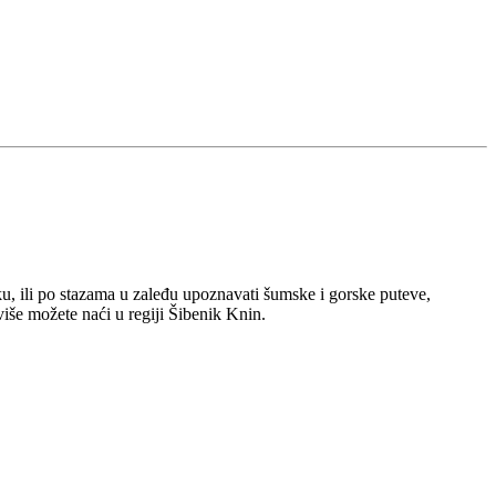
ku, ili po stazama u zaleđu upoznavati šumske i gorske puteve,
više možete naći u regiji Šibenik Knin.