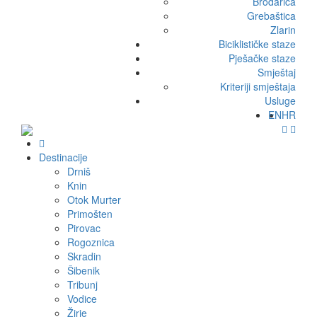
Brodarica
Grebaštica
Zlarin
Biciklističke staze
Pješačke staze
Smještaj
Kriteriji smještaja
Usluge
EN
HR
Destinacije
Drniš
Knin
Otok Murter
Primošten
Pirovac
Rogoznica
Skradin
Šibenik
Tribunj
Vodice
Žirje