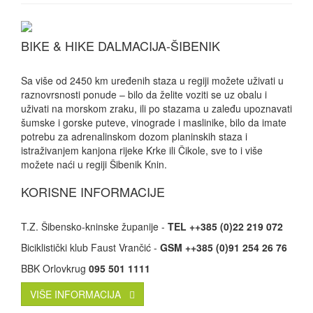
BIKE & HIKE DALMACIJA-ŠIBENIK
Sa više od 2450 km uređenih staza u regiji možete uživati u
raznovrsnosti ponude – bilo da želite voziti se uz obalu i
uživati na morskom zraku, ili po stazama u zaleđu upoznavati
šumske i gorske puteve, vinograde i maslinike, bilo da imate
potrebu za adrenalinskom dozom planinskih staza i
istraživanjem kanjona rijeke Krke ili Čikole, sve to i više
možete naći u regiji Šibenik Knin.
KORISNE INFORMACIJE
T.Z. Šibensko-kninske županije -
TEL ++385 (0)22 219 072
Biciklistički klub Faust Vrančić -
GSM ++385 (0)91 254 26 76
BBK Orlovkrug
095 501 1111
VIŠE INFORMACIJA