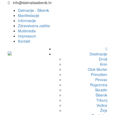
info@dalmatiasibenik.hr
Dalmacija - Šibenik
Manifestacije
Informacije
Zdravstvena zaštita
Multimedia
Impressum
Kontakt
Destinacije
Drniš
Knin
Otok Murter
Primošten
Pirovac
Rogoznica
Skradin
Šibenik
Tribunj
Vodice
Žirje