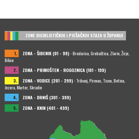
ZONE BICIKLISTIČKIH i PJEŠAČKIH STAZA U ŽUPANIJI
1.
ZONA - ŠIBENIK (01 - 99)
- Brodarica, Grebaštica, Zlarin, Žirje,
Bilice
2.
ZONA - PRIMOŠTEN - ROGOZNICA (101 - 199)
3.
ZONA - VODICE (201 - 299)
- Tribunj, Pirovac, Tisno, Betina,
Jezera, Murter, Skradin
4.
ZONA - DRNIŠ (301 - 399)
5.
ZONA - KNIN (401 - 499)