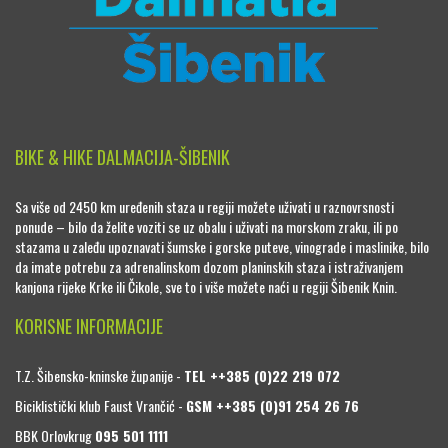
BIKE & HIKE DALMACIJA-ŠIBENIK
Sa više od 2450 km uređenih staza u regiji možete uživati u raznovrsnosti
ponude – bilo da želite voziti se uz obalu i uživati na morskom zraku, ili po
stazama u zaleđu upoznavati šumske i gorske puteve, vinograde i maslinike, bilo
da imate potrebu za adrenalinskom dozom planinskih staza i istraživanjem
kanjona rijeke Krke ili Čikole, sve to i više možete naći u regiji Šibenik Knin.
KORISNE INFORMACIJE
T.Z. Šibensko-kninske županije -
TEL ++385 (0)22 219 072
Biciklistički klub Faust Vrančić -
GSM ++385 (0)91 254 26 76
BBK Orlovkrug
095 501 1111