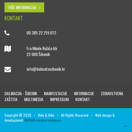
VIŠE INFORMACIJA
KONTAKT
00 385 22 219 072
Fra Nikole Ružića bb
22 000 Šibenik
info@dalmatiasibenik.hr
DALMACIJA - ŠIBENIK
MANIFESTACIJE
INFORMACIJE
ZDRAVSTVENA
ZAŠTITA
MULTIMEDIA
IMPRESSUM
KONTAKT
Copyright © 2026 • Bike & Hike • All Rights Reserved • Web design &
development:
MEDIAN creative solutions