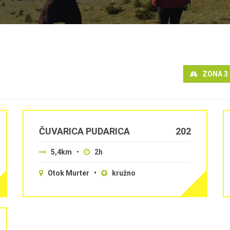
ZONA 3
ČUVARICA PUDARICA
202
5,4km
•
2h
Otok Murter •
kružno