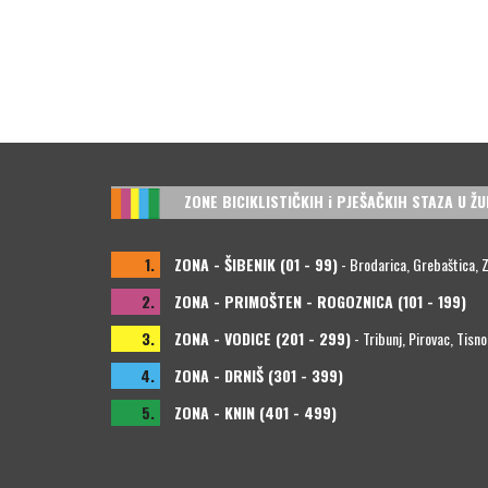
ZONE BICIKLISTIČKIH i PJEŠAČKIH STAZA U ŽU
1.
ZONA - ŠIBENIK (01 - 99)
- Brodarica, Grebaštica, Zla
2.
ZONA - PRIMOŠTEN - ROGOZNICA (101 - 199)
3.
ZONA - VODICE (201 - 299)
- Tribunj, Pirovac, Tisno
4.
ZONA - DRNIŠ (301 - 399)
5.
ZONA - KNIN (401 - 499)