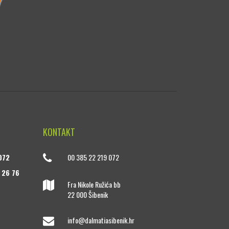
KONTAKT
072
00 385 22 219 072
 26 76
Fra Nikole Ružića bb
22 000 Šibenik
info@dalmatiasibenik.hr