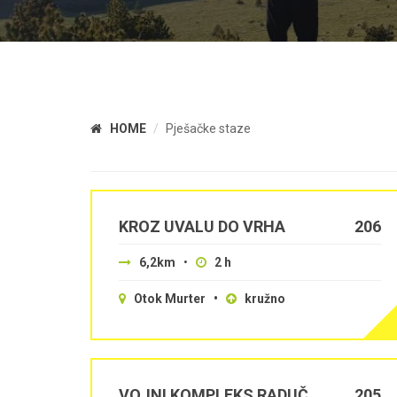
HOME
Pješačke staze
KROZ UVALU DO VRHA
206
6,2km
•
2 h
Otok Murter •
kružno
VOJNI KOMPLEKS RADUČ
205