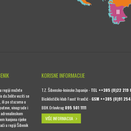
BENIK
KORISNE INFORMACIJE
u regiji možete
T.Z. Šibensko-kninske županije -
TEL ++385 (0)22 219 
o da želite voziti se
Biciklistički klub Faust Vrančić -
GSM ++385 (0)91 254
, ili po stazama u
puteve, vinograde i
BBK Orlovkrug
095 501 1111
a adrenalinskom
VIŠE INFORMACIJA
jem kanjona rijeke
naći u regiji Šibenik