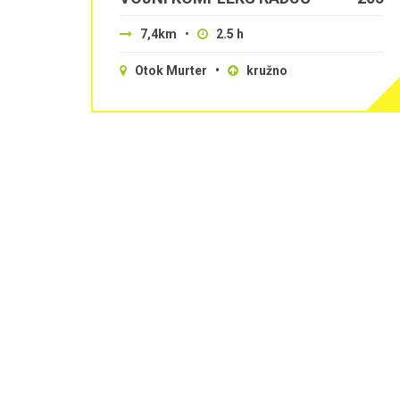
7,4km
•
2.5 h
Otok Murter •
kružno