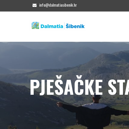
info@dalmatiasibenik.hr
PJEŠAČKE ST