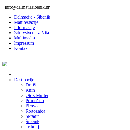
info@dalmatiasibenik.hr
Dalmacija - Šibenik
Manifestacije
Informacije
Zdravstvena zaštita
Multimedia
Impressum
Kontakt
Destinacije
Drniš
Knin
Otok Murter
Primošten
Pirovac
Rogoznica
Skradin
Šibenik
Tribunj