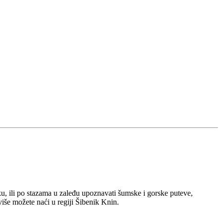
ku, ili po stazama u zaleđu upoznavati šumske i gorske puteve,
više možete naći u regiji Šibenik Knin.