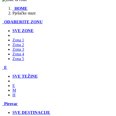
HOME
Pješačke staze
ODABERITE ZONU
SVE ZONE
Zona 1
Zona 2
Zona 3
Zona 4
Zona 5
E
SVE TEŽINE
E
M
H
Pirovac
SVE DESTINACIJE