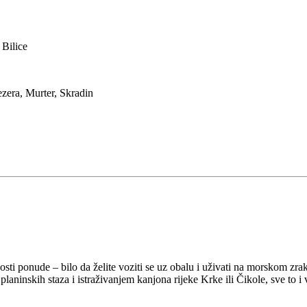
 Bilice
ezera, Murter, Skradin
osti ponude – bilo da želite voziti se uz obalu i uživati na morskom zra
aninskih staza i istraživanjem kanjona rijeke Krke ili Čikole, sve to i 