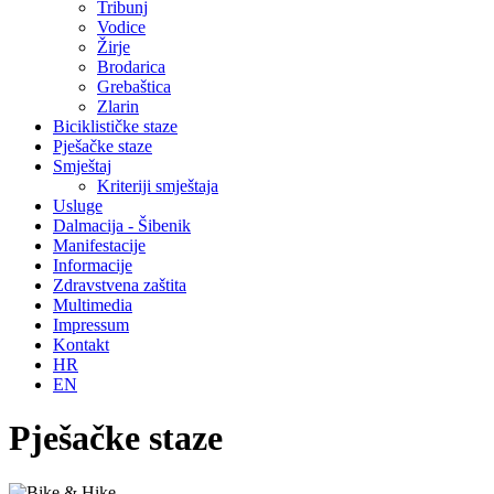
Tribunj
Vodice
Žirje
Brodarica
Grebaštica
Zlarin
Biciklističke staze
Pješačke staze
Smještaj
Kriteriji smještaja
Usluge
Dalmacija - Šibenik
Manifestacije
Informacije
Zdravstvena zaštita
Multimedia
Impressum
Kontakt
HR
EN
Pješačke staze