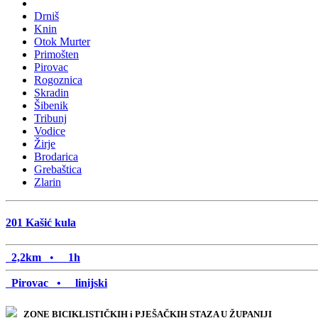
Drniš
Knin
Otok Murter
Primošten
Pirovac
Rogoznica
Skradin
Šibenik
Tribunj
Vodice
Žirje
Brodarica
Grebaštica
Zlarin
201
Kašić kula
2,2km
•
1h
Pirovac •
linijski
ZONE BICIKLISTIČKIH i PJEŠAČKIH STAZA U ŽUPANIJI