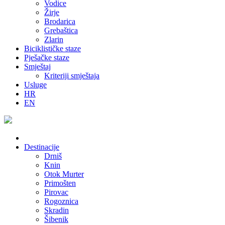
Vodice
Žirje
Brodarica
Grebaštica
Zlarin
Biciklističke staze
Pješačke staze
Smještaj
Kriteriji smještaja
Usluge
HR
EN
Destinacije
Drniš
Knin
Otok Murter
Primošten
Pirovac
Rogoznica
Skradin
Šibenik