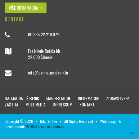
VIŠE INFORMACIJA
KONTAKT
00 385 22 219 072
Fra Nikole Ružića bb
22 000 Šibenik
info@dalmatiasibenik.hr
DALMACIJA - ŠIBENIK
MANIFESTACIJE
INFORMACIJE
ZDRAVSTVENA
ZAŠTITA
MULTIMEDIA
IMPRESSUM
KONTAKT
Copyright © 2026 • Bike & Hike • All Rights Reserved • Web design &
development:
MEDIAN creative solutions