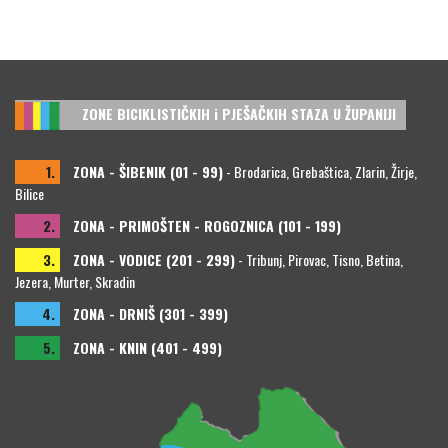
ZONE BICIKLISTIČKIH i PJEŠAČKIH STAZA U ŽUPANIJI
1.
ZONA - ŠIBENIK (01 - 99)
- Brodarica, Grebaštica, Zlarin, Žirje,
Bilice
2.
ZONA - PRIMOŠTEN - ROGOZNICA (101 - 199)
3.
ZONA - VODICE (201 - 299)
- Tribunj, Pirovac, Tisno, Betina,
Jezera, Murter, Skradin
4.
ZONA - DRNIŠ (301 - 399)
5.
ZONA - KNIN (401 - 499)