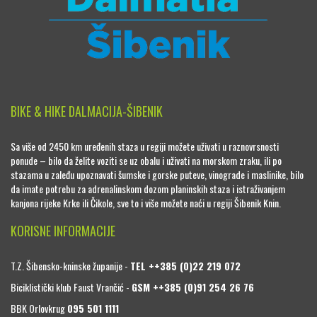
BIKE & HIKE DALMACIJA-ŠIBENIK
Sa više od 2450 km uređenih staza u regiji možete uživati u raznovrsnosti
ponude – bilo da želite voziti se uz obalu i uživati na morskom zraku, ili po
stazama u zaleđu upoznavati šumske i gorske puteve, vinograde i maslinike, bilo
da imate potrebu za adrenalinskom dozom planinskih staza i istraživanjem
kanjona rijeke Krke ili Čikole, sve to i više možete naći u regiji Šibenik Knin.
KORISNE INFORMACIJE
T.Z. Šibensko-kninske županije -
TEL ++385 (0)22 219 072
Biciklistički klub Faust Vrančić -
GSM ++385 (0)91 254 26 76
BBK Orlovkrug
095 501 1111