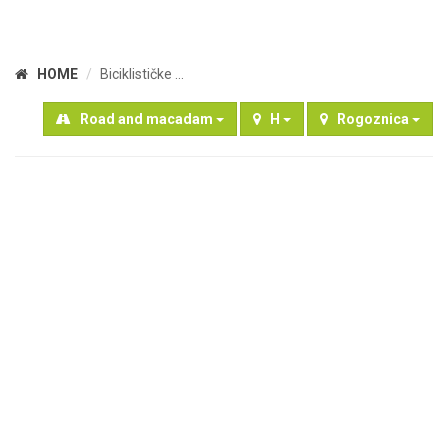
HOME
Biciklističke ...
Road and macadam
H
Rogoznica