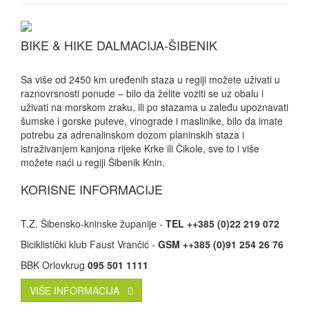
BIKE & HIKE DALMACIJA-ŠIBENIK
Sa više od 2450 km uređenih staza u regiji možete uživati u
raznovrsnosti ponude – bilo da želite voziti se uz obalu i
uživati na morskom zraku, ili po stazama u zaleđu upoznavati
šumske i gorske puteve, vinograde i maslinike, bilo da imate
potrebu za adrenalinskom dozom planinskih staza i
istraživanjem kanjona rijeke Krke ili Čikole, sve to i više
možete naći u regiji Šibenik Knin.
KORISNE INFORMACIJE
T.Z. Šibensko-kninske županije -
TEL ++385 (0)22 219 072
Biciklistički klub Faust Vrančić -
GSM ++385 (0)91 254 26 76
BBK Orlovkrug
095 501 1111
VIŠE INFORMACIJA