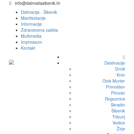
info@dalmatiasibenik.hr
Dalmacija - Šibenik
Manifestacije
Informacije
Zdravstvena zaštita
Multimedia
Impressum
Kontakt
Destinacije
Drniš
Knin
Otok Murter
Primošten
Pirovac
Rogoznica
Skradin
Šibenik
Tribunj
Vodice
Žirje