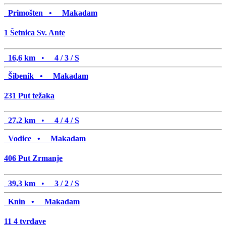
Primošten •
Makadam
1
Šetnica Sv. Ante
16,6 km
•
4 / 3 / S
Šibenik •
Makadam
231
Put težaka
27,2 km
•
4 / 4 / S
Vodice •
Makadam
406
Put Zrmanje
39,3 km
•
3 / 2 / S
Knin •
Makadam
11
4 tvrđave