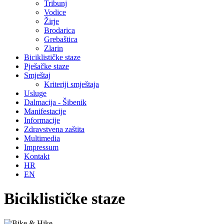
Tribunj
Vodice
Žirje
Brodarica
Grebaštica
Zlarin
Biciklističke staze
Pješačke staze
Smještaj
Kriteriji smještaja
Usluge
Dalmacija - Šibenik
Manifestacije
Informacije
Zdravstvena zaštita
Multimedia
Impressum
Kontakt
HR
EN
Biciklističke staze