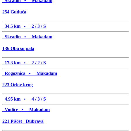
Skradin •
Makadam
254
Guduća
34,5 km
•
2 / 3 / S
Skradin •
Makadam
136
Oba su pala
17,3 km
•
2 / 2 / S
Rogoznica •
Makadam
223
Orlov krug
4,95 km
•
4 / 3 / S
Vodice •
Makadam
221
Pišćet - Dubrava