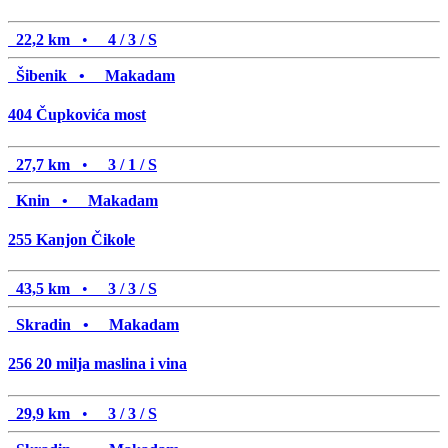
22,2 km
•
4 / 3 / S
Šibenik •
Makadam
404
Čupkovića most
27,7 km
•
3 / 1 / S
Knin •
Makadam
255
Kanjon Čikole
43,5 km
•
3 / 3 / S
Skradin •
Makadam
256
20 milja maslina i vina
29,9 km
•
3 / 3 / S