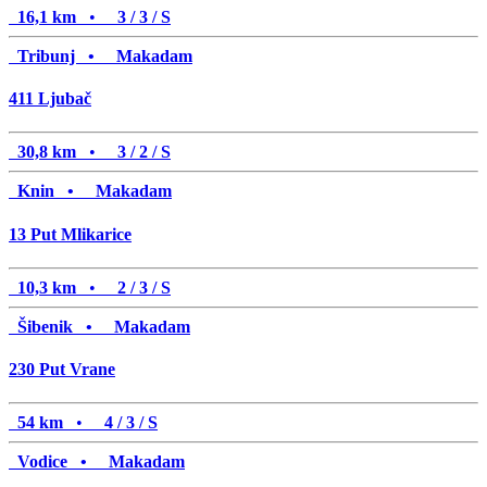
16,1 km
•
3 / 3 / S
Tribunj •
Makadam
411
Ljubač
30,8 km
•
3 / 2 / S
Knin •
Makadam
13
Put Mlikarice
10,3 km
•
2 / 3 / S
Šibenik •
Makadam
230
Put Vrane
54 km
•
4 / 3 / S
Vodice •
Makadam