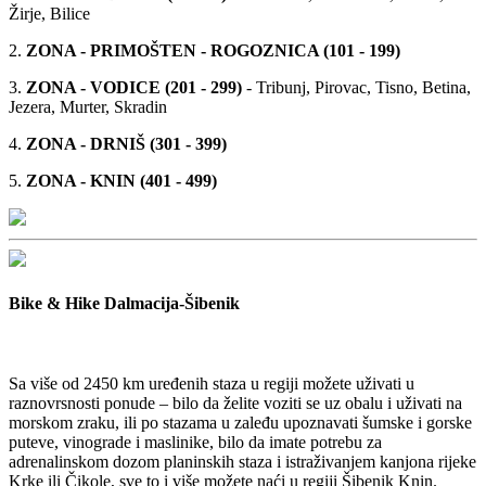
Žirje, Bilice
2.
ZONA - PRIMOŠTEN - ROGOZNICA (101 - 199)
3.
ZONA - VODICE (201 - 299)
- Tribunj, Pirovac, Tisno, Betina,
Jezera, Murter, Skradin
4.
ZONA - DRNIŠ (301 - 399)
5.
ZONA - KNIN (401 - 499)
Bike & Hike Dalmacija-Šibenik
Sa više od 2450 km uređenih staza u regiji možete uživati u
raznovrsnosti ponude – bilo da želite voziti se uz obalu i uživati na
morskom zraku, ili po stazama u zaleđu upoznavati šumske i gorske
puteve, vinograde i maslinike, bilo da imate potrebu za
adrenalinskom dozom planinskih staza i istraživanjem kanjona rijeke
Krke ili Čikole, sve to i više možete naći u regiji Šibenik Knin.