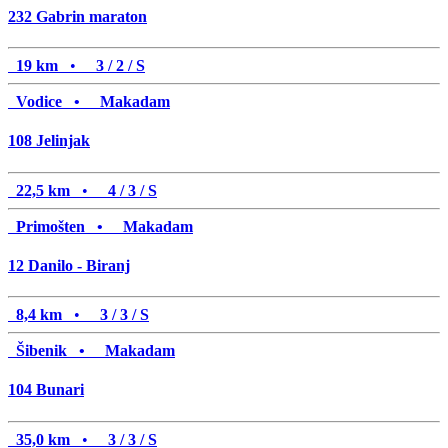
232
Gabrin maraton
19 km
•
3 / 2 / S
Vodice •
Makadam
108
Jelinjak
22,5 km
•
4 / 3 / S
Primošten •
Makadam
12
Danilo - Biranj
8,4 km
•
3 / 3 / S
Šibenik •
Makadam
104
Bunari
35,0 km
•
3 / 3 / S