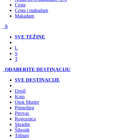
Cesta
Cesta i makadam
Makadam
S
SVE TEŽINE
L
S
T
ODABERITE DESTINACIJU
SVE DESTINACIJE
Drniš
Knin
Otok Murter
Primošten
Pirovac
Rogoznica
Skradin
Šibenik
Tribunj