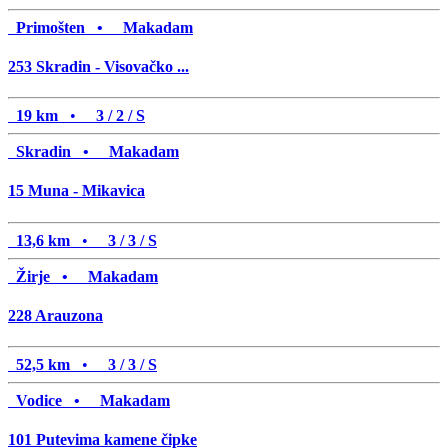
Primošten •
Makadam
253
Skradin - Visovačko ...
19 km
•
3 / 2 / S
Skradin •
Makadam
15
Muna - Mikavica
13,6 km
•
3 / 3 / S
Žirje •
Makadam
228
Arauzona
52,5 km
•
3 / 3 / S
Vodice •
Makadam
101
Putevima kamene čipke