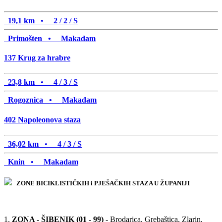
19,1 km
•
2 / 2 / S
Primošten •
Makadam
137
Krug za hrabre
23,8 km
•
4 / 3 / S
Rogoznica •
Makadam
402
Napoleonova staza
36,02 km
•
4 / 3 / S
Knin •
Makadam
ZONE BICIKLISTIČKIH i PJEŠAČKIH STAZA U ŽUPANIJI
1.
ZONA - ŠIBENIK (01 - 99)
- Brodarica, Grebaštica, Zlarin,