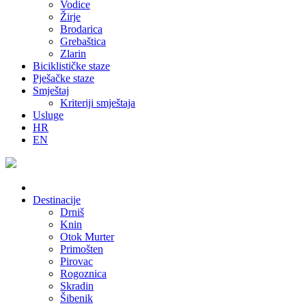
Vodice
Žirje
Brodarica
Grebaštica
Zlarin
Biciklističke staze
Pješačke staze
Smještaj
Kriteriji smještaja
Usluge
HR
EN
Destinacije
Drniš
Knin
Otok Murter
Primošten
Pirovac
Rogoznica
Skradin
Šibenik