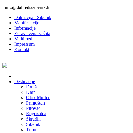
info@dalmatiasibenik.hr
Dalmacija - Šibenik
Manifestacije
Informacije
Zdravstvena zaštita
Multimedia
Impressum
Kontakt
Destinacije
Drniš
Knin
Otok Murter
Primošten
Pirovac
Rogoznica
Skradin
Šibenik
Tribunj