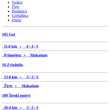
Vodice
Žirje
Brodarica
Grebaštica
Zlarin
105
Gaj
11,0 km
•
4 / 4 / S
Primošten •
Makadam
16
Zvizdulja
13,8 km
•
3 / 3 / S
Žirje •
Makadam
109
Široki putevi
26,4 km
•
3 / 2 / S