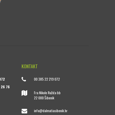
KONTAKT
072
00 385 22 219 072
 26 76
Fra Nikole Ružića bb
22 000 Šibenik
info@dalmatiasibenik.hr