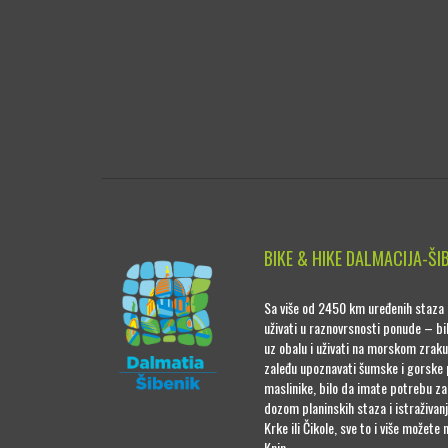
BIKE & HIKE DALMACIJA-ŠI
Sa više od 2450 km uređenih staza 
uživati u raznovrsnosti ponude – bil
uz obalu i uživati na morskom zraku
zaleđu upoznavati šumske i gorske 
maslinike, bilo da imate potrebu z
dozom planinskih staza i istraživan
Krke ili Čikole, sve to i više možete 
Knin.