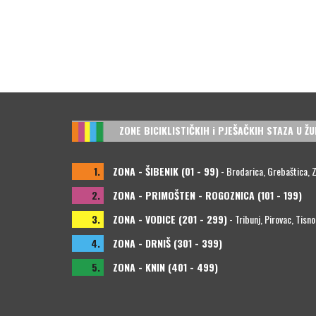
ZONE BICIKLISTIČKIH i PJEŠAČKIH STAZA U ŽU
1.
ZONA - ŠIBENIK (01 - 99)
- Brodarica, Grebaštica, Zla
2.
ZONA - PRIMOŠTEN - ROGOZNICA (101 - 199)
3.
ZONA - VODICE (201 - 299)
- Tribunj, Pirovac, Tisno
4.
ZONA - DRNIŠ (301 - 399)
5.
ZONA - KNIN (401 - 499)