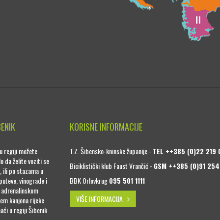
BENIK
KORISNE INFORMACIJE
u regiji možete
T.Z. Šibensko-kninske županije -
TEL ++385 (0)22 219 
o da želite voziti se
Biciklistički klub Faust Vrančić -
GSM ++385 (0)91 254
, ili po stazama u
puteve, vinograde i
BBK Orlovkrug
095 501 1111
a adrenalinskom
VIŠE INFORMACIJA
jem kanjona rijeke
naći u regiji Šibenik