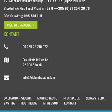
T.Z. Šibensko-kninske županije -
TEL ++385 (0)22 219 072
Biciklistički klub Faust Vrančić -
GSM ++385 (0)91 254 26 76
BBK Orlovkrug
095 501 1111
VIŠE INFORMACIJA
KONTAKT
00 385 22 219 072
Fra Nikole Ružića bb
22 000 Šibenik
info@dalmatiasibenik.hr
DALMACIJA - ŠIBENIK
MANIFESTACIJE
INFORMACIJE
ZDRAVSTVENA
ZAŠTITA
MULTIMEDIA
IMPRESSUM
KONTAKT