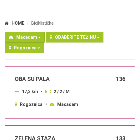
HOME
Biciklističke ...
Macadam
ODABERITE TEŽINU
Rogoznica
OBA SU PALA
136
17,3 km
•
2 / 2 / M
Rogoznica •
Macadam
ZELENA STAZA
133