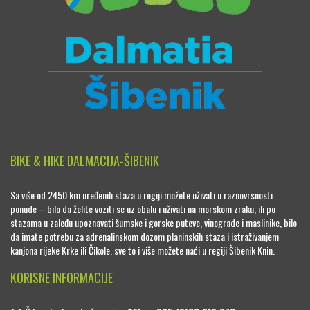
BIKE & HIKE DALMACIJA-ŠIBENIK
Sa više od 2450 km uređenih staza u regiji možete uživati u raznovrsnosti
ponude – bilo da želite voziti se uz obalu i uživati na morskom zraku, ili po
stazama u zaleđu upoznavati šumske i gorske puteve, vinograde i maslinike, bilo
da imate potrebu za adrenalinskom dozom planinskih staza i istraživanjem
kanjona rijeke Krke ili Čikole, sve to i više možete naći u regiji Šibenik Knin.
KORISNE INFORMACIJE