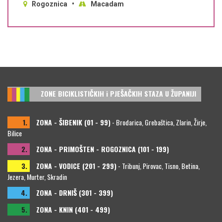
Rogoznica •
Macadam
ZONE BICIKLISTIČKIH i PJEŠAČKIH STAZA U ŽUPANIJI
1.
ZONA - ŠIBENIK (01 - 99)
- Brodarica, Grebaštica, Zlarin, Žirje,
Bilice
2.
ZONA - PRIMOŠTEN - ROGOZNICA (101 - 199)
3.
ZONA - VODICE (201 - 299)
- Tribunj, Pirovac, Tisno, Betina,
Jezera, Murter, Skradin
4.
ZONA - DRNIŠ (301 - 399)
5.
ZONA - KNIN (401 - 499)