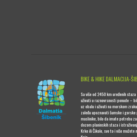
BIKE & HIKE DALMACIJA-ŠI
Sa više od 2450 km uređenih staza 
uživati u raznovrsnosti ponude – bil
uz obalu i uživati na morskom zraku
zaleđu upoznavati šumske i gorske 
maslinike, bilo da imate potrebu z
dozom planinskih staza i istraživan
Krke ili Čikole, sve to i više možete 
Knin.