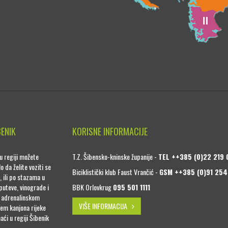
BENIK
KORISNE INFORMACIJE
u regiji možete
T.Z. Šibensko-kninske županije -
TEL ++385 (0)22 219 
o da želite voziti se
Biciklistički klub Faust Vrančić -
GSM ++385 (0)91 254
, ili po stazama u
puteve, vinograde i
BBK Orlovkrug
095 501 1111
a adrenalinskom
VIŠE INFORMACIJA
jem kanjona rijeke
naći u regiji Šibenik