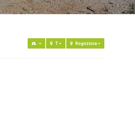
T
Rogoznica