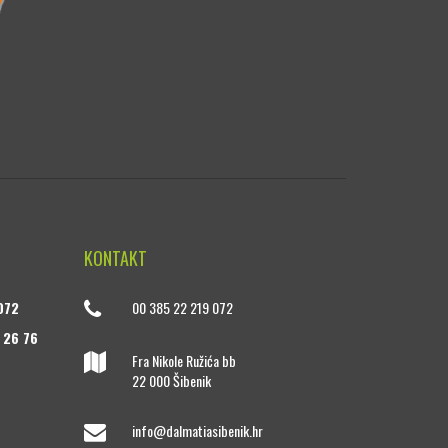
KONTAKT
072
00 385 22 219 072
 26 76
Fra Nikole Ružića bb
22 000 Šibenik
info@dalmatiasibenik.hr