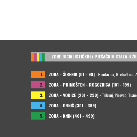
ZONE BICIKLISTIČKIH i PJEŠAČKIH STAZA U ŽU
1.
ZONA - ŠIBENIK (01 - 99)
- Brodarica, Grebaštica, Zla
2.
ZONA - PRIMOŠTEN - ROGOZNICA (101 - 199)
3.
ZONA - VODICE (201 - 299)
- Tribunj, Pirovac, Tisno
4.
ZONA - DRNIŠ (301 - 399)
5.
ZONA - KNIN (401 - 499)